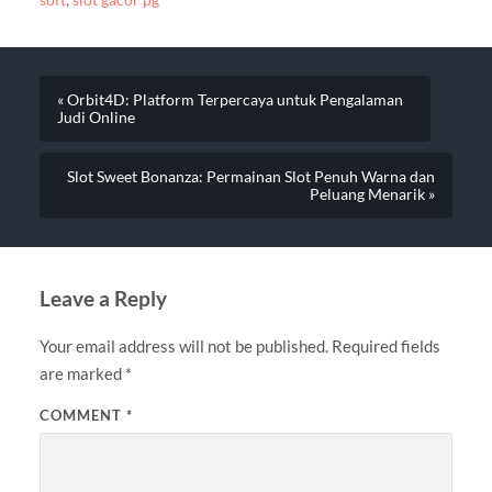
soft
,
slot gacor pg
« Orbit4D: Platform Terpercaya untuk Pengalaman
Judi Online
Slot Sweet Bonanza: Permainan Slot Penuh Warna dan
Peluang Menarik »
Leave a Reply
Your email address will not be published.
Required fields
are marked
*
COMMENT
*