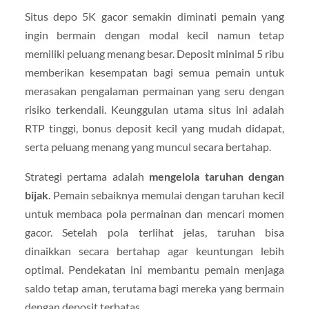
Situs depo 5K gacor semakin diminati pemain yang
ingin bermain dengan modal kecil namun tetap
memiliki peluang menang besar. Deposit minimal 5 ribu
memberikan kesempatan bagi semua pemain untuk
merasakan pengalaman permainan yang seru dengan
risiko terkendali. Keunggulan utama situs ini adalah
RTP tinggi, bonus deposit kecil yang mudah didapat,
serta peluang menang yang muncul secara bertahap.
Strategi pertama adalah
mengelola taruhan dengan
bijak
. Pemain sebaiknya memulai dengan taruhan kecil
untuk membaca pola permainan dan mencari momen
gacor. Setelah pola terlihat jelas, taruhan bisa
dinaikkan secara bertahap agar keuntungan lebih
optimal. Pendekatan ini membantu pemain menjaga
saldo tetap aman, terutama bagi mereka yang bermain
dengan deposit terbatas.