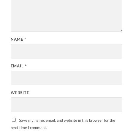
NAME
*
EMAIL
*
WEBSITE
Save my name, email, and website in this browser for the
next time I comment.