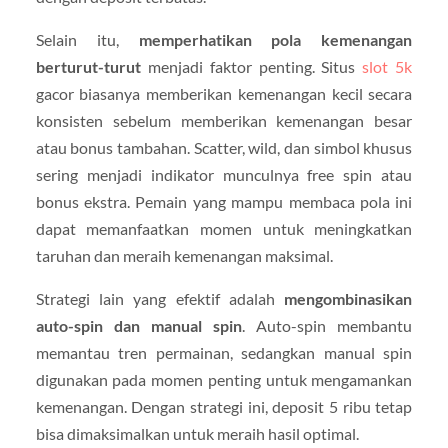
Selain itu,
memperhatikan pola kemenangan
berturut-turut
menjadi faktor penting. Situs
slot 5k
gacor biasanya memberikan kemenangan kecil secara
konsisten sebelum memberikan kemenangan besar
atau bonus tambahan. Scatter, wild, dan simbol khusus
sering menjadi indikator munculnya free spin atau
bonus ekstra. Pemain yang mampu membaca pola ini
dapat memanfaatkan momen untuk meningkatkan
taruhan dan meraih kemenangan maksimal.
Strategi lain yang efektif adalah
mengombinasikan
auto-spin dan manual spin
. Auto-spin membantu
memantau tren permainan, sedangkan manual spin
digunakan pada momen penting untuk mengamankan
kemenangan. Dengan strategi ini, deposit 5 ribu tetap
bisa dimaksimalkan untuk meraih hasil optimal.