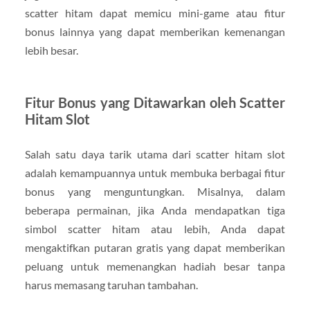
scatter hitam dapat memicu mini-game atau fitur
bonus lainnya yang dapat memberikan kemenangan
lebih besar.
Fitur Bonus yang Ditawarkan oleh Scatter
Hitam Slot
Salah satu daya tarik utama dari scatter hitam slot
adalah kemampuannya untuk membuka berbagai fitur
bonus yang menguntungkan. Misalnya, dalam
beberapa permainan, jika Anda mendapatkan tiga
simbol scatter hitam atau lebih, Anda dapat
mengaktifkan putaran gratis yang dapat memberikan
peluang untuk memenangkan hadiah besar tanpa
harus memasang taruhan tambahan.