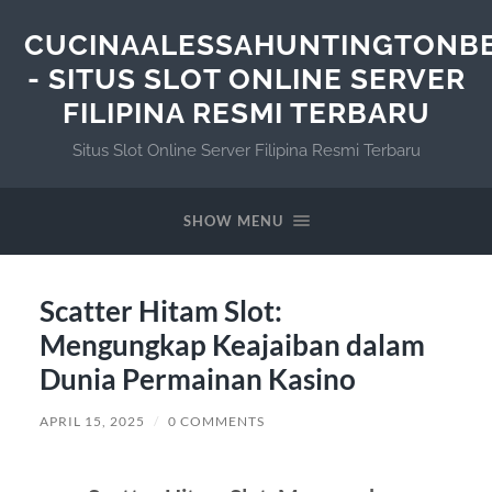
CUCINAALESSAHUNTINGTONB
- SITUS SLOT ONLINE SERVER
FILIPINA RESMI TERBARU
Situs Slot Online Server Filipina Resmi Terbaru
SHOW MENU
Scatter Hitam Slot:
Mengungkap Keajaiban dalam
Dunia Permainan Kasino
APRIL 15, 2025
/
0 COMMENTS