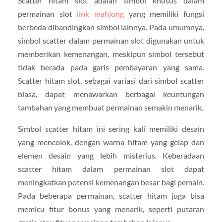
Scatter hitam slot adalah simbol khusus dalam
permainan slot
link mahjong
yang memiliki fungsi
berbeda dibandingkan simbol lainnya. Pada umumnya,
simbol scatter dalam permainan slot digunakan untuk
memberikan kemenangan, meskipun simbol tersebut
tidak berada pada garis pembayaran yang sama.
Scatter hitam slot, sebagai variasi dari simbol scatter
biasa, dapat menawarkan berbagai keuntungan
tambahan yang membuat permainan semakin menarik.
Simbol scatter hitam ini sering kali memiliki desain
yang mencolok, dengan warna hitam yang gelap dan
elemen desain yang lebih misterius. Keberadaan
scatter hitam dalam permainan slot dapat
meningkatkan potensi kemenangan besar bagi pemain.
Pada beberapa permainan, scatter hitam juga bisa
memicu fitur bonus yang menarik, seperti putaran