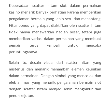
Keberadaan scatter hitam slot dalam permainan
kasino menarik banyak perhatian karena memberikan
pengalaman bermain yang lebih seru dan menantang.
Fitur bonus yang dapat diaktifkan oleh scatter hitam
tidak hanya menawarkan hadiah besar, tetapi juga
memberikan variasi dalam permainan yang membuat
pemain terus kembali untuk mencoba
peruntungannya.
Selain itu, desain visual dari scatter hitam yang
misterius dan menarik menambah elemen keunikan
dalam permainan. Dengan simbol yang mencolok dan
efek animasi yang menarik, pengalaman bermain slot
dengan scatter hitam menjadi lebih menghibur dan
penuh kejutan.