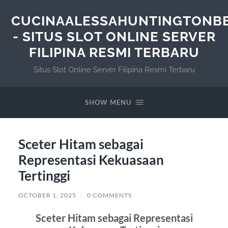
CUCINAALESSAHUNTINGTONB
- SITUS SLOT ONLINE SERVER
FILIPINA RESMI TERBARU
Situs Slot Online Server Filipina Resmi Terbaru
SHOW MENU
Sceter Hitam sebagai
Representasi Kekuasaan
Tertinggi
OCTOBER 1, 2025
/
0 COMMENTS
Sceter Hitam sebagai Representasi