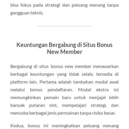
bisa fokus pada strategi dan peluang menang tanpa
gangguan teknis.
Keuntungan Bergabung di Situs Bonus
New Member
Bergabung di situs bonus new member menawarkan
berbagai keuntungan yang tidak selalu tersedia di
platform lain. Pertama adalah tambahan modal awal
melalui bonus pendaftaran. Modal ekstra ini
memungkinkan pemain baru untuk menjajal lebih
banyak putaran slot, mempelajari strategi, dan
mencoba berbagai jenis permainan tanpa risiko besar.
Kedua, bonus ini meningkatkan peluang menang