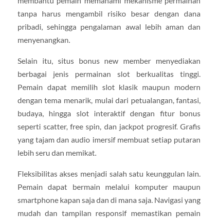
membantu pemain memahami mekanisme permainan
tanpa harus mengambil risiko besar dengan dana
pribadi, sehingga pengalaman awal lebih aman dan
menyenangkan.
Selain itu, situs bonus new member menyediakan
berbagai jenis permainan slot berkualitas tinggi.
Pemain dapat memilih slot klasik maupun modern
dengan tema menarik, mulai dari petualangan, fantasi,
budaya, hingga slot interaktif dengan fitur bonus
seperti scatter, free spin, dan jackpot progresif. Grafis
yang tajam dan audio imersif membuat setiap putaran
lebih seru dan memikat.
Fleksibilitas akses menjadi salah satu keunggulan lain.
Pemain dapat bermain melalui komputer maupun
smartphone kapan saja dan di mana saja. Navigasi yang
mudah dan tampilan responsif memastikan pemain