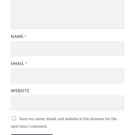
NAME
*
EMAIL
*
WEBSITE
Save my name, email, and website in this browser for the
next time I comment.