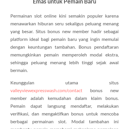
Emas untuk Pemain Baru
Permainan slot online kini semakin populer karena
menawarkan hiburan seru sekaligus peluang menang
yang besar. Situs bonus new member hadir sebagai
platform ideal bagi pemain baru yang ingin memulai
dengan keuntungan tambahan. Bonus pendaftaran
memungkinkan pemain memperoleh modal ekstra,
sehingga peluang menang lebih tinggi sejak awal
bermain.
Keunggulan utama situs
valleyviewexpresswash.com/contact
bonus new
member adalah kemudahan dalam klaim bonus.
Pemain dapat langsung mendaftar, melakukan
verifikasi, dan mengaktifkan bonus untuk mencoba
berbagai permainan slot. Modal tambahan ini