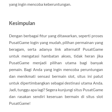
yang ingin mencoba keberuntungan.
Kesimpulan
Dengan berbagai fitur yang ditawarkan, seperti proses
PusatGame login yang mudah, pilihan permainan yang
beragam, serta adanya link alternatif PusatGame
untuk mengatasi hambatan akses, tidak heran jika
PusatGame menjadi pilihan utama bagi banyak
pemain. Bagi Anda yang ingin mencoba peruntungan
dan menikmati sensasi bermain slot, situs ini patut
untuk dipertimbangkan sebagai destinasi utama Anda.
Jadi, tunggu apa lagi? Segera kunjungi situs PusatGame
dan rasakan sendiri keseruan bermain di situs slot
PusatGame!