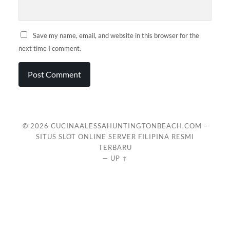
Save my name, email, and website in this browser for the
next time I comment.
© 2026
CUCINAALESSAHUNTINGTONBEACH.COM –
SITUS SLOT ONLINE SERVER FILIPINA RESMI
TERBARU
—
UP ↑