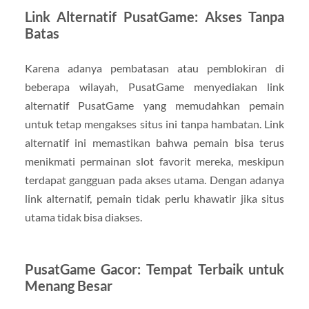
Link Alternatif PusatGame: Akses Tanpa
Batas
Karena adanya pembatasan atau pemblokiran di
beberapa wilayah, PusatGame menyediakan link
alternatif PusatGame yang memudahkan pemain
untuk tetap mengakses situs ini tanpa hambatan. Link
alternatif ini memastikan bahwa pemain bisa terus
menikmati permainan slot favorit mereka, meskipun
terdapat gangguan pada akses utama. Dengan adanya
link alternatif, pemain tidak perlu khawatir jika situs
utama tidak bisa diakses.
PusatGame Gacor: Tempat Terbaik untuk
Menang Besar