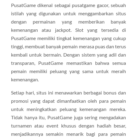
PusatGame dikenal sebagai pusatgame gacor, sebuah
istilah yang digunakan untuk menggambarkan situs
dengan permainan yang memberikan banyak
kemenangan atau jackpot. Slot yang tersedia di
PusatGame memiliki tingkat kemenangan yang cukup
tinggi, membuat banyak pemain merasa puas dan terus
kembali untuk bermain. Dengan sistem yang adil dan
transparan, PusatGame memastikan bahwa semua
pemain memiliki peluang yang sama untuk meraih
kemenangan.
Setiap hari, situs ini menawarkan berbagai bonus dan
promosi yang dapat dimanfaatkan oleh para pemain
untuk meningkatkan peluang kemenangan mereka.
Tidak hanya itu, PusatGame juga sering mengadakan
turnamen atau event khusus dengan hadiah besar,
menjadikannya semakin menarik bagi para pemain