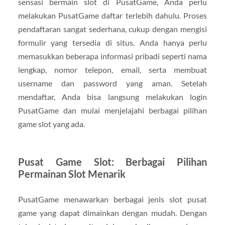
sensasi bermain slot di PusatGame, Anda perlu
melakukan PusatGame daftar terlebih dahulu. Proses
pendaftaran sangat sederhana, cukup dengan mengisi
formulir yang tersedia di situs. Anda hanya perlu
memasukkan beberapa informasi pribadi seperti nama
lengkap, nomor telepon, email, serta membuat
username dan password yang aman. Setelah
mendaftar, Anda bisa langsung melakukan login
PusatGame dan mulai menjelajahi berbagai pilihan
game slot yang ada.
Pusat Game Slot: Berbagai Pilihan
Permainan Slot Menarik
PusatGame menawarkan berbagai jenis slot pusat
game yang dapat dimainkan dengan mudah. Dengan