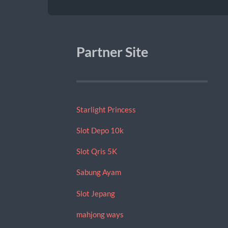
Partner Site
Starlight Princess
Slot Depo 10k
Slot Qris 5K
Sabung Ayam
Slot Jepang
mahjong ways