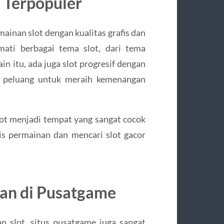
 Terpopuler
mainan slot dengan kualitas grafis dan
ati berbagai tema slot, dari tema
in itu, ada juga slot progresif dengan
n peluang untuk meraih kemenangan
ot menjadi tempat yang sangat cocok
is permainan dan mencari slot gacor
n di Pusatgame
n slot, situs pusatgame juga sangat