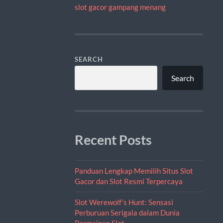
slot gacor gampang menang
SEARCH
Search
Recent Posts
Panduan Lengkap Memilih Situs Slot
Gacor dan Slot Resmi Terpercaya
Slot Werewolf’s Hunt: Sensasi
Perburuan Serigala dalam Dunia