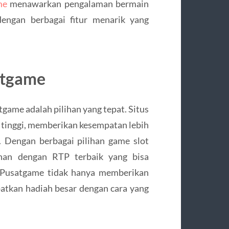
ame
menawarkan pengalaman bermain
engan berbagai fitur menarik yang
satgame
tgame adalah pilihan yang tepat. Situs
ng tinggi, memberikan kesempatan lebih
 Dengan berbagai pilihan game slot
inan dengan RTP terbaik yang bisa
i Pusatgame tidak hanya memberikan
atkan hadiah besar dengan cara yang