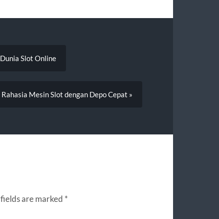
Dunia Slot Online
 Rahasia Mesin Slot dengan Depo Cepat »
fields are marked
*