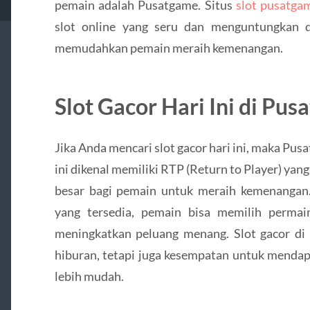
pemain adalah Pusatgame. Situs
slot pusatg
slot online yang seru dan menguntungkan d
memudahkan pemain meraih kemenangan.
Slot Gacor Hari Ini di Pu
Jika Anda mencari slot gacor hari ini, maka Pusa
ini dikenal memiliki RTP (Return to Player) ya
besar bagi pemain untuk meraih kemenangan.
yang tersedia, pemain bisa memilih perma
meningkatkan peluang menang. Slot gacor d
hiburan, tetapi juga kesempatan untuk mendap
lebih mudah.