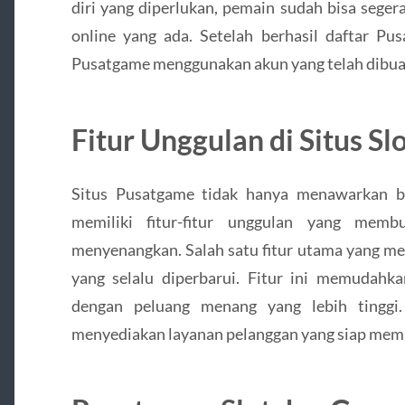
diri yang diperlukan, pemain sudah bisa sege
online yang ada. Setelah berhasil daftar Pu
Pusatgame menggunakan akun yang telah dibua
Fitur Unggulan di Situs S
Situs Pusatgame tidak hanya menawarkan be
memiliki fitur-fitur unggulan yang mem
menyenangkan. Salah satu fitur utama yang m
yang selalu diperbarui. Fitur ini memudah
dengan peluang menang yang lebih tinggi.
menyediakan layanan pelanggan yang siap mem