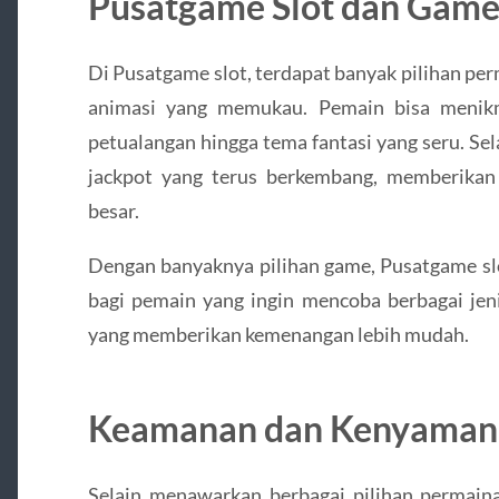
Pusatgame Slot dan Game
Di Pusatgame slot, terdapat banyak pilihan per
animasi yang memukau. Pemain bisa menikm
petualangan hingga tema fantasi yang seru. Sela
jackpot yang terus berkembang, memberika
besar.
Dengan banyaknya pilihan game, Pusatgame sl
bagi pemain yang ingin mencoba berbagai jen
yang memberikan kemenangan lebih mudah.
Keamanan dan Kenyamana
Selain menawarkan berbagai pilihan permaina