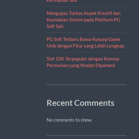
Permainan Slot
Mengupas Tuntas Aspek Kreatif dan
Keandalan Sistem pada Platform PG
Soft Sah
PG Soft Terbaru Bawa Konsep Game
Unik dengan Fitur yang Lebih Lengkap
Slot 10K Terpopuler dengan Konsep
Permainan yang Mudah Dipahami
Recent Comments
No comments to show.