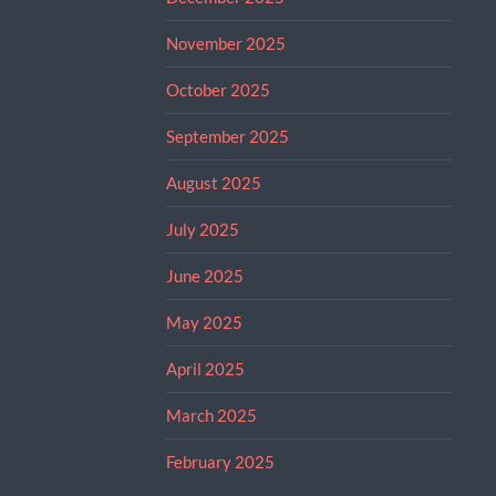
November 2025
October 2025
September 2025
August 2025
July 2025
June 2025
May 2025
April 2025
March 2025
February 2025