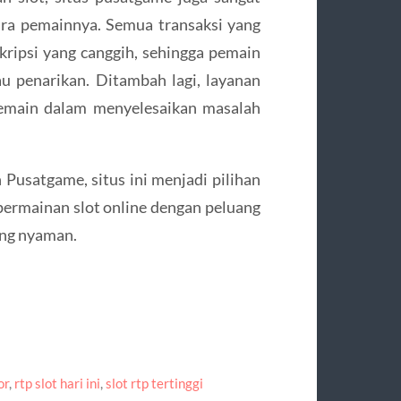
a pemainnya. Semua transaksi yang
enkripsi yang canggih, sehingga pemain
u penarikan. Ditambah lagi, layanan
pemain dalam menyelesaikan masalah
 Pusatgame, situs ini menjadi pilihan
permainan slot online dengan peluang
ng nyaman.
or
,
rtp slot hari ini
,
slot rtp tertinggi