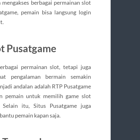
ra mengakses berbagai permainan slot
satgame, pemain bisa langsung login
t.
lot Pusatgame
rbagai permainan slot, tetapi juga
buat pengalaman bermain semakin
enjadi andalan adalah RTP Pusatgame
kan pemain untuk memilih game slot
 Selain itu, Situs Pusatgame juga
bantu pemain kapan saja.