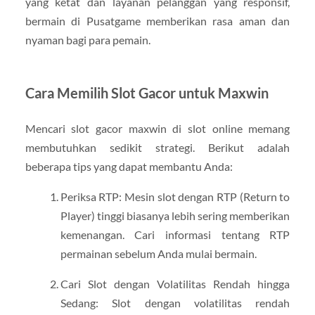
yang ketat dan layanan pelanggan yang responsif,
bermain di Pusatgame memberikan rasa aman dan
nyaman bagi para pemain.
Cara Memilih Slot Gacor untuk Maxwin
Mencari slot gacor maxwin di slot online memang
membutuhkan sedikit strategi. Berikut adalah
beberapa tips yang dapat membantu Anda:
Periksa RTP: Mesin slot dengan RTP (Return to
Player) tinggi biasanya lebih sering memberikan
kemenangan. Cari informasi tentang RTP
permainan sebelum Anda mulai bermain.
Cari Slot dengan Volatilitas Rendah hingga
Sedang: Slot dengan volatilitas rendah