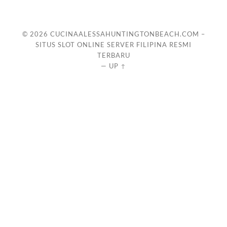
© 2026
CUCINAALESSAHUNTINGTONBEACH.COM –
SITUS SLOT ONLINE SERVER FILIPINA RESMI
TERBARU
—
UP ↑