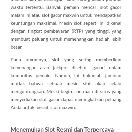
waktu tertentu. Banyak pemain mencari slot gacor
malam ini atau slot gacor maxwin untuk mendapatkan
keuntungan maksimal. Mesin slot seperti ini dikenal
dengan tingkat pembayaran (RTP) yang tinggi, yang
membuat peluang untuk memenangkan hadiah lebih
besar.
Pada umumnya, slot yang sering memberikan
kemenangan atau jackpot disebut “gacor” dalam
komunitas pemain. Namun, ini bukanlah jaminan
mutlak bahwa sebuah mesin slot akan selalu
menguntungkan. Meski begitu, bermain di situs yang
menyediakan slot gacor dapat meningkatkan peluang
Anda untuk meraih slot maxwin.
Menemukan Slot Resmi dan Terpercaya