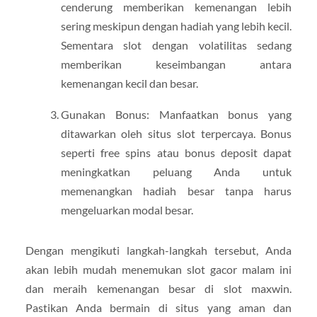
cenderung memberikan kemenangan lebih
sering meskipun dengan hadiah yang lebih kecil.
Sementara slot dengan volatilitas sedang
memberikan keseimbangan antara
kemenangan kecil dan besar.
Gunakan Bonus: Manfaatkan bonus yang
ditawarkan oleh situs slot terpercaya. Bonus
seperti free spins atau bonus deposit dapat
meningkatkan peluang Anda untuk
memenangkan hadiah besar tanpa harus
mengeluarkan modal besar.
Dengan mengikuti langkah-langkah tersebut, Anda
akan lebih mudah menemukan slot gacor malam ini
dan meraih kemenangan besar di slot maxwin.
Pastikan Anda bermain di situs yang aman dan