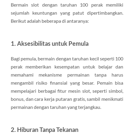
Bermain slot dengan taruhan 100 perak memiliki
sejumlah keuntungan yang patut dipertimbangkan.
Berikut adalah beberapa di antaranya:
1. Aksesibilitas untuk Pemula
Bagi pemula, bermain dengan taruhan kecil seperti 100
perak memberikan kesempatan untuk belajar dan
memahami mekanisme permainan tanpa harus
mengambil risiko finansial yang besar. Pemain bisa
mempelajari berbagai fitur mesin slot, seperti simbol,
bonus, dan cara kerja putaran gratis, sambil menikmati
permainan dengan taruhan yang terjangkau.
2. Hiburan Tanpa Tekanan