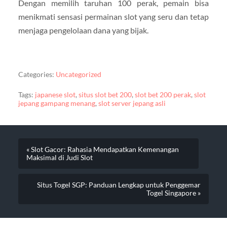
Dengan memilih taruhan 100 perak, pemain bisa
menikmati sensasi permainan slot yang seru dan tetap
menjaga pengelolaan dana yang bijak.
Categories:
Uncategorized
Tags:
japanese slot
,
situs slot bet 200
,
slot bet 200 perak
,
slot
jepang gampang menang
,
slot server jepang asli
« Slot Gacor: Rahasia Mendapatkan Kemenangan
Maksimal di Judi Slot
Situs Togel SGP: Panduan Lengkap untuk Penggemar
Togel Singapore »