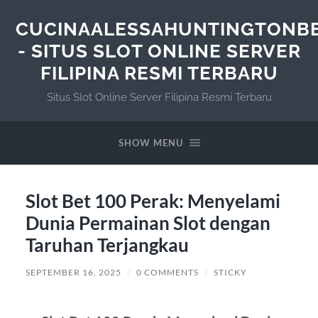
CUCINAALESSAHUNTINGTONB
- SITUS SLOT ONLINE SERVER
FILIPINA RESMI TERBARU
Situs Slot Online Server Filipina Resmi Terbaru
SHOW MENU
Slot Bet 100 Perak: Menyelami
Dunia Permainan Slot dengan
Taruhan Terjangkau
SEPTEMBER 16, 2025
/
0 COMMENTS
/
STICKY