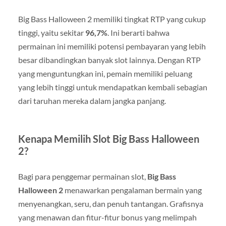
Big Bass Halloween 2 memiliki tingkat RTP yang cukup
tinggi, yaitu sekitar
96,7%
. Ini berarti bahwa
permainan ini memiliki potensi pembayaran yang lebih
besar dibandingkan banyak slot lainnya. Dengan RTP
yang menguntungkan ini, pemain memiliki peluang
yang lebih tinggi untuk mendapatkan kembali sebagian
dari taruhan mereka dalam jangka panjang.
Kenapa Memilih Slot Big Bass Halloween
2?
Bagi para penggemar permainan slot,
Big Bass
Halloween 2
menawarkan pengalaman bermain yang
menyenangkan, seru, dan penuh tantangan. Grafisnya
yang menawan dan fitur-fitur bonus yang melimpah