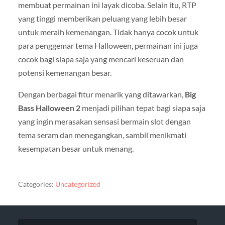
membuat permainan ini layak dicoba. Selain itu, RTP
yang tinggi memberikan peluang yang lebih besar
untuk meraih kemenangan. Tidak hanya cocok untuk
para penggemar tema Halloween, permainan ini juga
cocok bagi siapa saja yang mencari keseruan dan
potensi kemenangan besar.
Dengan berbagai fitur menarik yang ditawarkan,
Big
Bass Halloween 2
menjadi pilihan tepat bagi siapa saja
yang ingin merasakan sensasi bermain slot dengan
tema seram dan menegangkan, sambil menikmati
kesempatan besar untuk menang.
Categories:
Uncategorized