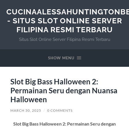
CUCINAALESSAHUNTINGTONB
- SITUS SLOT ONLINE SERVER
FILIPINA RESMI TERBARU
Situs Slot Online Server Filipina Resmi Terbaru
SHOW MENU
Slot Big Bass Halloween 2:
Permainan Seru dengan Nuansa
Halloween
MARCH 30, 2025
/
0 COMMENTS
Slot Big Bass Halloween 2: Permainan Seru dengan