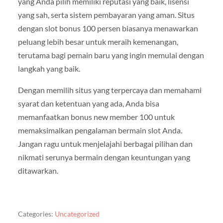
yang Anda pilih memiliki reputasi yang baik, lisensi
yang sah, serta sistem pembayaran yang aman. Situs
dengan slot bonus 100 persen biasanya menawarkan
peluang lebih besar untuk meraih kemenangan,
terutama bagi pemain baru yang ingin memulai dengan
langkah yang baik.
Dengan memilih situs yang terpercaya dan memahami
syarat dan ketentuan yang ada, Anda bisa
memanfaatkan bonus new member 100 untuk
memaksimalkan pengalaman bermain slot Anda.
Jangan ragu untuk menjelajahi berbagai pilihan dan
nikmati serunya bermain dengan keuntungan yang
ditawarkan.
Categories:
Uncategorized