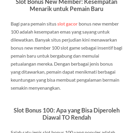
Slot Bonus New Member: Kesempatan
Menarik untuk Pemain Baru
Bagi para pemain situs
slot gacor
bonus new member
100 adalah kesempatan emas yang sayang untuk
dilewatkan. Banyak situs perjudian kini menawarkan
bonus new member 100 slot game sebagai insentif bagi
pemain baru untuk bergabung dan memulai
petualangan mereka. Dengan berbagai jenis bonus
yang ditawarkan, pemain dapat menikmati berbagai
keuntungan yang bisa membuat pengalaman bermain
semakin menyenangkan.
Slot Bonus 100: Apa yang Bisa Diperoleh
Diawal TO Rendah
Salah satu jenis slot bonus 100 yang populer adalah