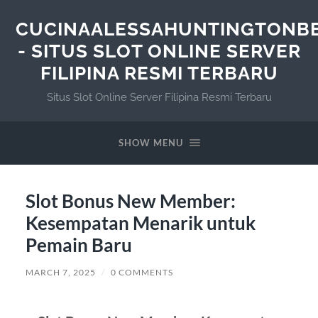
CUCINAALESSAHUNTINGTONB
- SITUS SLOT ONLINE SERVER
FILIPINA RESMI TERBARU
Situs Slot Online Server Filipina Resmi Terbaru
SHOW MENU
Slot Bonus New Member:
Kesempatan Menarik untuk
Pemain Baru
MARCH 7, 2025
/
0 COMMENTS