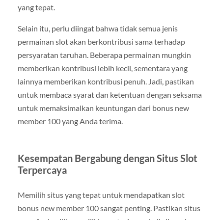
yang tepat.
Selain itu, perlu diingat bahwa tidak semua jenis
permainan slot akan berkontribusi sama terhadap
persyaratan taruhan. Beberapa permainan mungkin
memberikan kontribusi lebih kecil, sementara yang
lainnya memberikan kontribusi penuh. Jadi, pastikan
untuk membaca syarat dan ketentuan dengan seksama
untuk memaksimalkan keuntungan dari bonus new
member 100 yang Anda terima.
Kesempatan Bergabung dengan Situs Slot
Terpercaya
Memilih situs yang tepat untuk mendapatkan slot
bonus new member 100 sangat penting. Pastikan situs