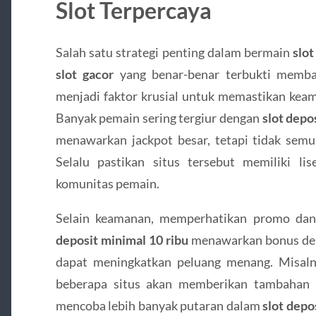
Slot Terpercaya
Salah satu strategi penting dalam bermain
slo
slot gacor
yang benar-benar terbukti memba
menjadi faktor krusial untuk memastikan kea
Banyak pemain sering tergiur dengan
slot depo
menawarkan jackpot besar, tetapi tidak sem
Selalu pastikan situs tersebut memiliki lis
komunitas pemain.
Selain keamanan, memperhatikan promo dan
deposit minimal 10 ribu
menawarkan bonus depo
dapat meningkatkan peluang menang. Misal
beberapa situs akan memberikan tambahan 
mencoba lebih banyak putaran dalam
slot depo