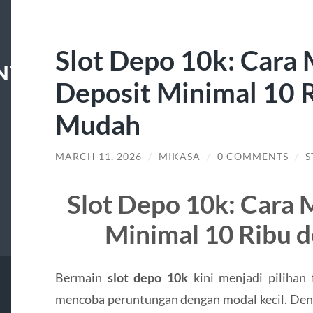
Slot Depo 10k: Cara 
NTINGTONBEACH.COM
Deposit Minimal 10 
Mudah
MARCH 11, 2026
/
MIKASA
/
0 COMMENTS
/
S
Slot Depo 10k: Cara 
Minimal 10 Ribu 
Bermain
slot depo 10k
kini menjadi pilihan 
mencoba peruntungan dengan modal kecil. De