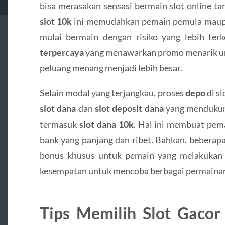
bisa merasakan sensasi bermain slot online t
slot 10k
ini memudahkan pemain pemula maup
mulai bermain dengan risiko yang lebih terk
terpercaya
yang menawarkan promo menarik u
peluang menang menjadi lebih besar.
Selain modal yang terjangkau, proses
depo
di s
slot dana
dan
slot deposit dana
yang mendukung
termasuk
slot dana 10k
. Hal ini membuat pema
bank yang panjang dan ribet. Bahkan, beberap
bonus khusus untuk pemain yang melakuka
kesempatan untuk mencoba berbagai permainan 
Tips Memilih Slot Gaco