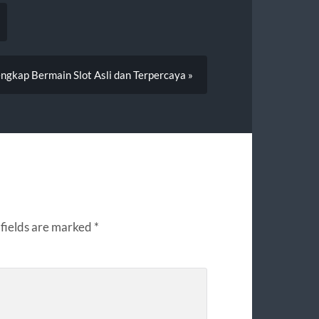
ngkap Bermain Slot Asli dan Terpercaya »
fields are marked
*