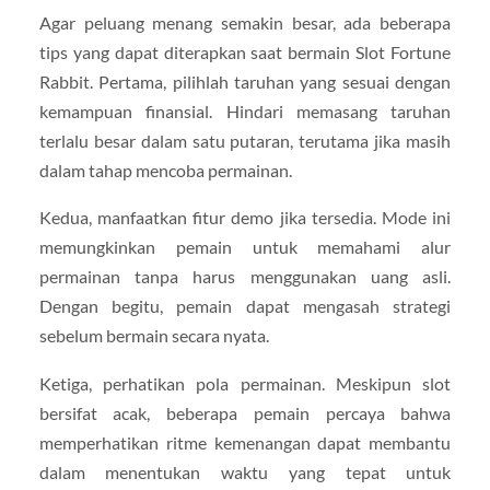
Agar peluang menang semakin besar, ada beberapa
tips yang dapat diterapkan saat bermain Slot Fortune
Rabbit. Pertama, pilihlah taruhan yang sesuai dengan
kemampuan finansial. Hindari memasang taruhan
terlalu besar dalam satu putaran, terutama jika masih
dalam tahap mencoba permainan.
Kedua, manfaatkan fitur demo jika tersedia. Mode ini
memungkinkan pemain untuk memahami alur
permainan tanpa harus menggunakan uang asli.
Dengan begitu, pemain dapat mengasah strategi
sebelum bermain secara nyata.
Ketiga, perhatikan pola permainan. Meskipun slot
bersifat acak, beberapa pemain percaya bahwa
memperhatikan ritme kemenangan dapat membantu
dalam menentukan waktu yang tepat untuk