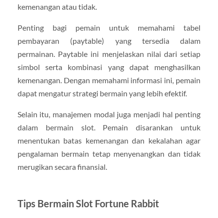
kemenangan atau tidak.
Penting bagi pemain untuk memahami tabel
pembayaran (paytable) yang tersedia dalam
permainan. Paytable ini menjelaskan nilai dari setiap
simbol serta kombinasi yang dapat menghasilkan
kemenangan. Dengan memahami informasi ini, pemain
dapat mengatur strategi bermain yang lebih efektif.
Selain itu, manajemen modal juga menjadi hal penting
dalam bermain slot. Pemain disarankan untuk
menentukan batas kemenangan dan kekalahan agar
pengalaman bermain tetap menyenangkan dan tidak
merugikan secara finansial.
Tips Bermain Slot Fortune Rabbit