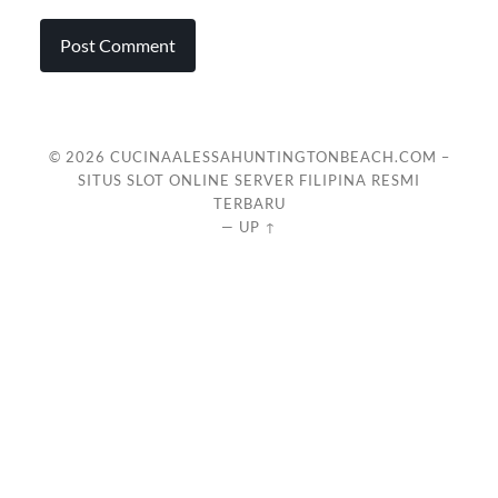
© 2026
CUCINAALESSAHUNTINGTONBEACH.COM –
SITUS SLOT ONLINE SERVER FILIPINA RESMI
TERBARU
—
UP ↑