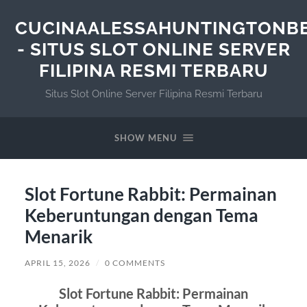
CUCINAALESSAHUNTINGTONB
- SITUS SLOT ONLINE SERVER
FILIPINA RESMI TERBARU
Situs Slot Online Server Filipina Resmi Terbaru
SHOW MENU
Slot Fortune Rabbit: Permainan
Keberuntungan dengan Tema
Menarik
APRIL 15, 2026
/
0 COMMENTS
Slot Fortune Rabbit: Permainan