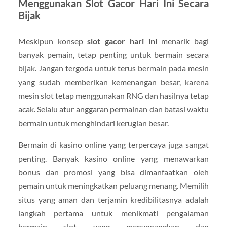
Menggunakan Slot Gacor Hari Ini Secara
Bijak
Meskipun konsep
slot gacor hari ini
menarik bagi
banyak pemain, tetap penting untuk bermain secara
bijak. Jangan tergoda untuk terus bermain pada mesin
yang sudah memberikan kemenangan besar, karena
mesin slot tetap menggunakan RNG dan hasilnya tetap
acak. Selalu atur anggaran permainan dan batasi waktu
bermain untuk menghindari kerugian besar.
Bermain di kasino online yang terpercaya juga sangat
penting. Banyak kasino online yang menawarkan
bonus dan promosi yang bisa dimanfaatkan oleh
pemain untuk meningkatkan peluang menang. Memilih
situs yang aman dan terjamin kredibilitasnya adalah
langkah pertama untuk menikmati pengalaman
bermain slot yang menyenangkan dan