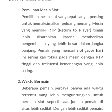
Pemilihan Mesin Slot
Pemilihan mesin slot yang tepat sangat penting
untuk memaksimalkan peluang menang. Mesin
yang memiliki RTP (Return to Player) tinggi
lebih disarankan karena memberikan
pengembalian yang lebih besar dalam jangka
panjang. Pemain yang mencari
slot gacor hari
ini
sering kali fokus pada mesin dengan RTP
tinggi dan frekuensi kemenangan yang lebih
sering.
Waktu Bermain
Beberapa pemain percaya bahwa ada waktu
tertentu yang lebih menguntungkan untuk
bermain slot, seperti saat jumlah pemain di
situs lebih sedikit. Dengan lebih sedikit pemain,