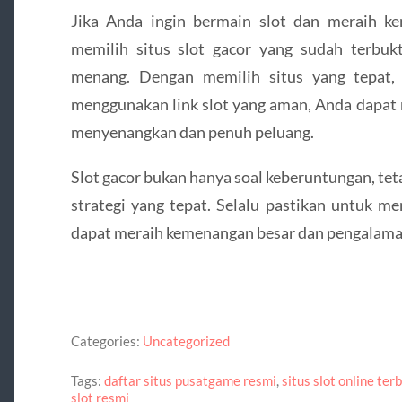
Jika Anda ingin bermain slot dan meraih k
memilih situs slot gacor yang sudah terbu
menang. Dengan memilih situs yang tepat,
menggunakan link slot yang aman, Anda dapat
menyenangkan dan penuh peluang.
Slot gacor bukan hanya soal keberuntungan, tet
strategi yang tepat. Selalu pastikan untuk me
dapat meraih kemenangan besar dan pengalam
Categories:
Uncategorized
Tags:
daftar situs pusatgame resmi
,
situs slot online ter
slot resmi