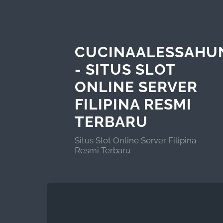
CUCINAALESSAHU
- SITUS SLOT
ONLINE SERVER
FILIPINA RESMI
TERBARU
Situs Slot Online Server Filipina
Resmi Terbaru