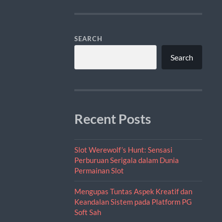
SEARCH
Search
Recent Posts
Slot Werewolf’s Hunt: Sensasi
Perburuan Serigala dalam Dunia
Permainan Slot
Mengupas Tuntas Aspek Kreatif dan
Keandalan Sistem pada Platform PG
Soft Sah