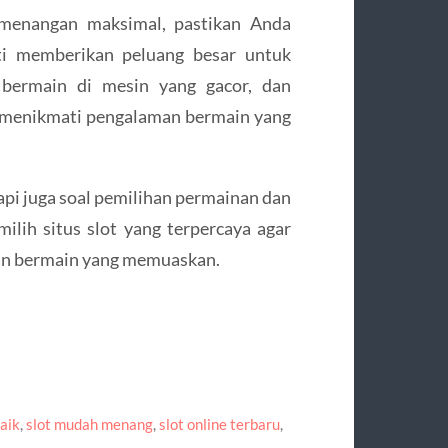
emenangan maksimal, pastikan Anda
kti memberikan peluang besar untuk
 bermain di mesin yang gacor, dan
 menikmati pengalaman bermain yang
api juga soal pemilihan permainan dan
milih situs slot yang terpercaya agar
an bermain yang memuaskan.
baik
,
slot mudah menang
,
slot online terbaru
,