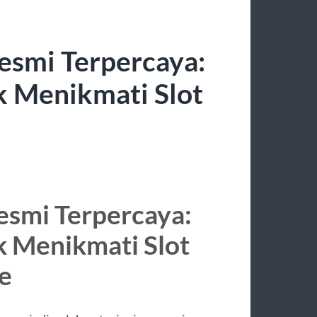
esmi Terpercaya:
k Menikmati Slot
esmi Terpercaya:
k Menikmati Slot
e