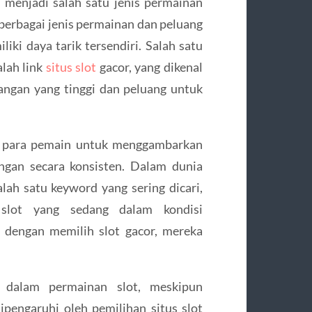
 menjadi salah satu jenis permainan
 berbagai jenis permainan dan peluang
iki daya tarik tersendiri. Salah satu
alah link
situs slot
gacor, yang dikenal
angan yang tinggi dan peluang untuk
eh para pemain untuk menggambarkan
gan secara konsisten. Dalam dunia
salah satu keyword yang sering dicari,
slot yang sedang dalam kondisi
dengan memilih slot gacor, mereka
 dalam permainan slot, meskipun
ipengaruhi oleh pemilihan situs slot