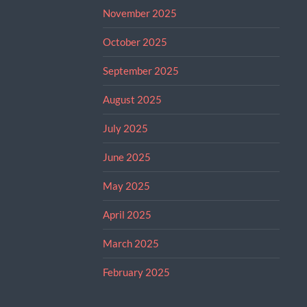
November 2025
October 2025
September 2025
August 2025
July 2025
June 2025
May 2025
April 2025
March 2025
February 2025