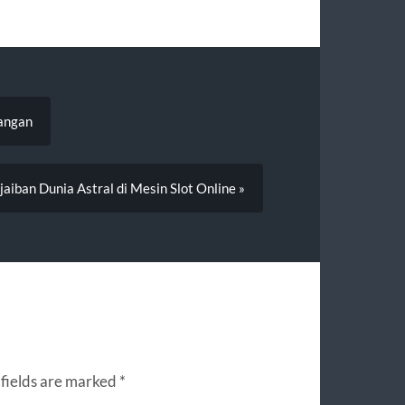
angan
ajaiban Dunia Astral di Mesin Slot Online »
fields are marked
*