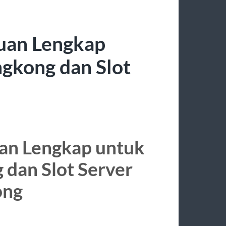
uan Lengkap
ngkong dan Slot
an Lengkap untuk
 dan Slot Server
ong