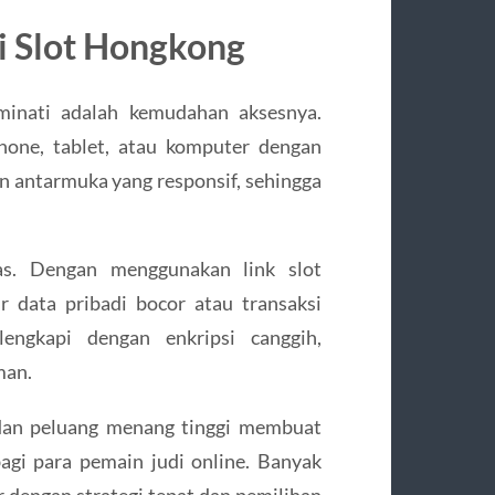
 Slot Hongkong
minati adalah kemudahan aksesnya.
one, tablet, atau komputer dengan
an antarmuka yang responsif, sehingga
tas. Dengan menggunakan link slot
 data pribadi bocor atau transaksi
engkapi dengan enkripsi canggih,
man.
dan peluang menang tinggi membuat
agi para pemain judi online. Banyak
 dengan strategi tepat dan pemilihan