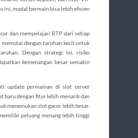
ini, modal bermain bisa lebih efisien
cor dan mempelajari RTP dari setiap
 memulai dengan taruhan kecil untuk
ruhan. Dengan strategi ini, risiko
ndapatkan kemenangan besar semakin
ti update permainan di slot server
ot baru dengan fitur lebih menarik dan
tuk menemukan slot gacor lebih besar.
memiliki peluang menang lebih tinggi