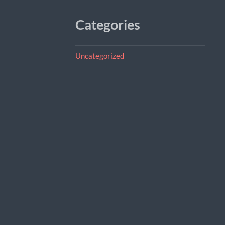
Categories
Uncategorized