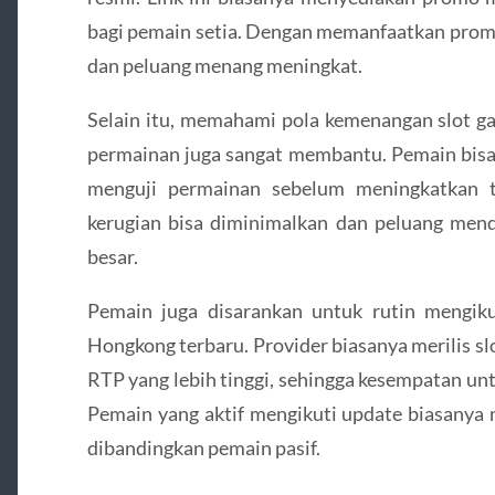
bagi pemain setia. Dengan memanfaatkan promo 
dan peluang menang meningkat.
Selain itu, memahami pola kemenangan slot ga
permainan juga sangat membantu. Pemain bisa
menguji permainan sebelum meningkatkan ta
kerugian bisa diminimalkan dan peluang me
besar.
Pemain juga disarankan untuk rutin mengiku
Hongkong terbaru. Provider biasanya merilis sl
RTP yang lebih tinggi, sehingga kesempatan un
Pemain yang aktif mengikuti update biasanya 
dibandingkan pemain pasif.