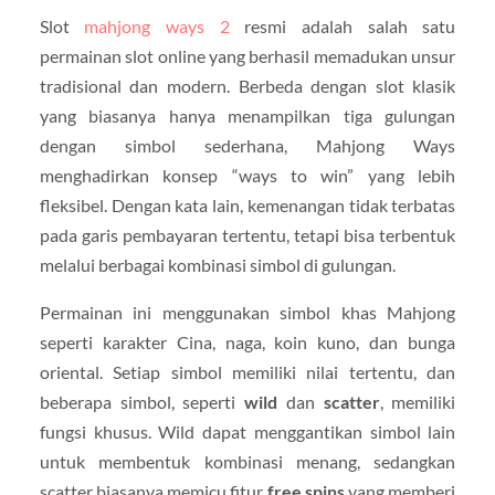
Slot
mahjong ways 2
resmi
adalah
salah
satu
permainan
slot
online
yang
berhasil
memadukan
unsur
tradisional
dan
modern.
Berbeda
dengan
slot
klasik
yang
biasanya
hanya
menampilkan
tiga
gulungan
dengan
simbol
sederhana,
Mahjong
Ways
menghadirkan
konsep “
ways
to
win”
yang
lebih
fleksibel.
Dengan
kata
lain,
kemenangan
tidak
terbatas
pada
garis
pembayaran
tertentu,
tetapi
bisa
terbentuk
melalui
berbagai
kombinasi
simbol
di
gulungan.
Permainan
ini
menggunakan
simbol
khas
Mahjong
seperti
karakter
Cina,
naga,
koin
kuno,
dan
bunga
oriental.
Setiap
simbol
memiliki
nilai
tertentu,
dan
beberapa
simbol,
seperti
wild
dan
scatter
,
memiliki
fungsi
khusus.
Wild
dapat
menggantikan
simbol
lain
untuk
membentuk
kombinasi
menang,
sedangkan
scatter
biasanya
memicu
fitur
free
spins
yang
memberi