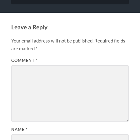
Leave a Reply
Your email address will not be published.
Required fields
are marked
*
COMMENT
*
NAME
*