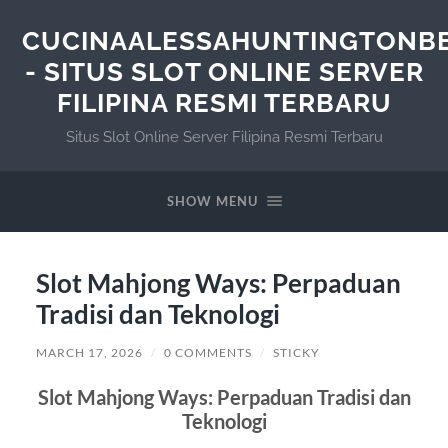
CUCINAALESSAHUNTINGTONB
- SITUS SLOT ONLINE SERVER
FILIPINA RESMI TERBARU
Situs Slot Online Server Filipina Resmi Terbaru
SHOW MENU
Slot Mahjong Ways: Perpaduan
Tradisi dan Teknologi
MARCH 17, 2026
/
0 COMMENTS
/
STICKY
Slot
Mahjong
Ways:
Perpaduan
Tradisi
dan
Teknologi