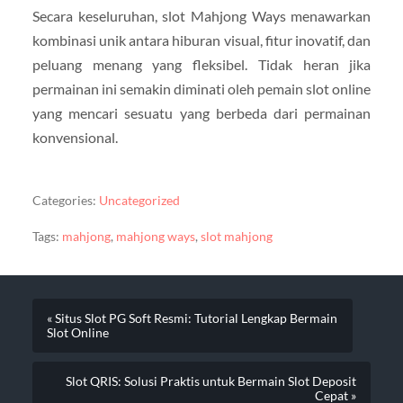
Secara
keseluruhan,
slot
Mahjong
Ways
menawarkan
kombinasi
unik
antara
hiburan
visual,
fitur
inovatif,
dan
peluang
menang
yang
fleksibel.
Tidak
heran
jika
permainan
ini
semakin
diminati
oleh
pemain
slot
online
yang
mencari
sesuatu
yang
berbeda
dari
permainan
konvensional.
Categories:
Uncategorized
Tags:
mahjong
,
mahjong ways
,
slot mahjong
« Situs Slot PG Soft Resmi: Tutorial Lengkap Bermain
Slot Online
Slot QRIS: Solusi Praktis untuk Bermain Slot Deposit
Cepat »