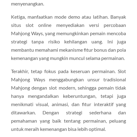
menyenangkan.
Ketiga,
manfaatkan
mode
demo
atau
latihan.
Banyak
situs
slot
online
menyediakan
versi
percobaan
Mahjong
Ways,
yang
memungkinkan
pemain
mencoba
strategi
tanpa
risiko
kehilangan
uang.
Ini
juga
membantu
memahami
mekanisme
fitur
bonus
dan
pola
kemenangan
yang
mungkin
muncul
selama
permainan.
Terakhir,
tetap
fokus
pada
keseruan
permainan.
Slot
Mahjong
Ways
menggabungkan
unsur
tradisional
Mahjong
dengan
slot
modern,
sehingga
pemain
tidak
hanya
mengandalkan
keberuntungan,
tetapi
juga
menikmati
visual,
animasi,
dan
fitur
interaktif
yang
ditawarkan.
Dengan
strategi
sederhana
dan
pemahaman
yang
baik
tentang
permainan,
peluang
untuk
meraih
kemenangan
bisa
lebih
optimal.