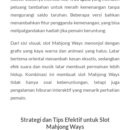
peluang
tambahan
untuk
meraih
kemenangan
tanpa
mengurangi
saldo
taruhan.
Beberapa
versi
bahkan
menambahkan
fitur
pengganda
kemenangan,
yang
bisa
melipatgandakan
hadiah
jika
pemain
beruntung.
Dari
sisi
visual,
slot
Mahjong
Ways
menonjol
dengan
grafis
yang
kaya
warna
dan
animasi
yang
halus.
Latar
bertema
oriental
menambah
kesan
eksotis,
sedangkan
efek
suara
dan
musik
latar
membuat
permainan
lebih
hidup.
Kombinasi
ini
membuat
slot
Mahjong
Ways
tidak
hanya
soal
keberuntungan,
tetapi
juga
pengalaman
hiburan
interaktif
yang
menarik
perhatian
pemain.
Strategi
dan
Tips
Efektif
untuk
Slot
Mahjong
Ways