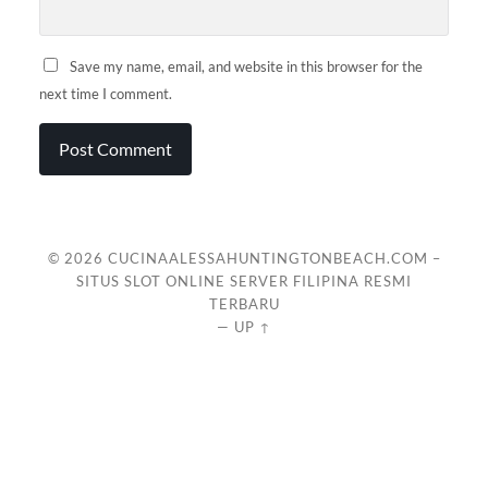
Save my name, email, and website in this browser for the
next time I comment.
© 2026
CUCINAALESSAHUNTINGTONBEACH.COM –
SITUS SLOT ONLINE SERVER FILIPINA RESMI
TERBARU
—
UP ↑