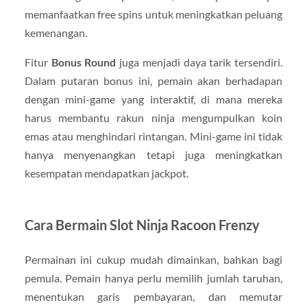
memanfaatkan free spins untuk meningkatkan peluang
kemenangan.
Fitur
Bonus Round
juga menjadi daya tarik tersendiri.
Dalam putaran bonus ini, pemain akan berhadapan
dengan mini-game yang interaktif, di mana mereka
harus membantu rakun ninja mengumpulkan koin
emas atau menghindari rintangan. Mini-game ini tidak
hanya menyenangkan tetapi juga meningkatkan
kesempatan mendapatkan jackpot.
Cara Bermain Slot Ninja Racoon Frenzy
Permainan ini cukup mudah dimainkan, bahkan bagi
pemula. Pemain hanya perlu memilih jumlah taruhan,
menentukan garis pembayaran, dan memutar