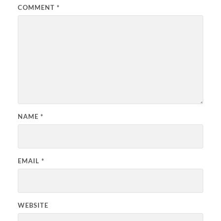
COMMENT
*
NAME
*
EMAIL
*
WEBSITE