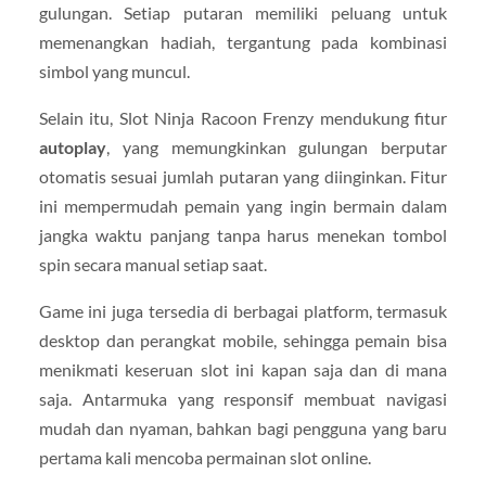
gulungan. Setiap putaran memiliki peluang untuk
memenangkan hadiah, tergantung pada kombinasi
simbol yang muncul.
Selain itu, Slot Ninja Racoon Frenzy mendukung fitur
autoplay
, yang memungkinkan gulungan berputar
otomatis sesuai jumlah putaran yang diinginkan. Fitur
ini mempermudah pemain yang ingin bermain dalam
jangka waktu panjang tanpa harus menekan tombol
spin secara manual setiap saat.
Game ini juga tersedia di berbagai platform, termasuk
desktop dan perangkat mobile, sehingga pemain bisa
menikmati keseruan slot ini kapan saja dan di mana
saja. Antarmuka yang responsif membuat navigasi
mudah dan nyaman, bahkan bagi pengguna yang baru
pertama kali mencoba permainan slot online.