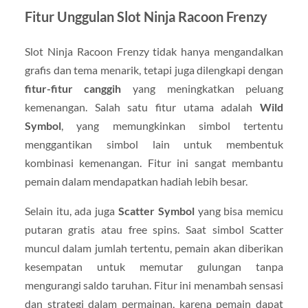
Fitur Unggulan Slot Ninja Racoon Frenzy
Slot Ninja Racoon Frenzy tidak hanya mengandalkan
grafis dan tema menarik, tetapi juga dilengkapi dengan
fitur-fitur canggih
yang meningkatkan peluang
kemenangan. Salah satu fitur utama adalah
Wild
Symbol
, yang memungkinkan simbol tertentu
menggantikan simbol lain untuk membentuk
kombinasi kemenangan. Fitur ini sangat membantu
pemain dalam mendapatkan hadiah lebih besar.
Selain itu, ada juga
Scatter Symbol
yang bisa memicu
putaran gratis atau free spins. Saat simbol Scatter
muncul dalam jumlah tertentu, pemain akan diberikan
kesempatan untuk memutar gulungan tanpa
mengurangi saldo taruhan. Fitur ini menambah sensasi
dan strategi dalam permainan, karena pemain dapat