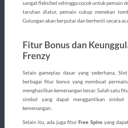
sangat fleksibel sehingga cocok untuk pemain d
taruhan diatur, pemain cukup menekan tom
Gulungan akan berputar dan berhenti secara ac
Fitur Bonus dan Keunggul
Frenzy
Selain gameplay dasar yang sederhana, Sl
berbagai fitur bonus yang membuat permain
menghasilkan kemenangan besar. Salah satu fit
simbol yang dapat menggantikan simbol 
kemenangan.
Selain itu, ada juga fitur
Free Spins
yang dapat