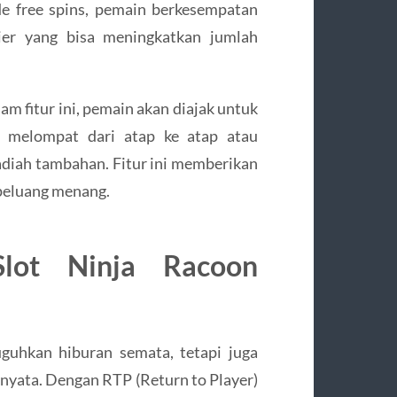
e free spins, pemain berkesempatan
ier yang bisa meningkatkan jumlah
am fitur ini, pemain akan diajak untuk
i melompat dari atap ke atap atau
iah tambahan. Fitur ini memberikan
peluang menang.
lot Ninja Racoon
guhkan hiburan semata, tetapi juga
yata. Dengan RTP (Return to Player)