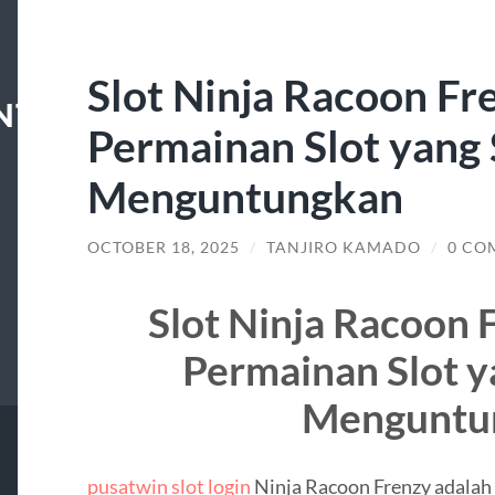
Slot Ninja Racoon Fr
NTINGTONBEACH.COM
Permainan Slot yang 
Menguntungkan
OCTOBER 18, 2025
/
TANJIRO KAMADO
/
0 CO
Slot Ninja Racoon 
Permainan Slot y
Menguntu
pusatwin slot login
Ninja Racoon Frenzy adalah 