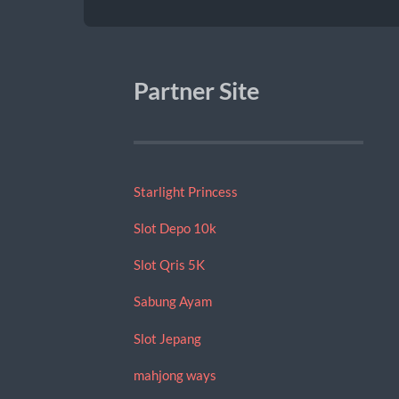
Partner Site
Starlight Princess
Slot Depo 10k
Slot Qris 5K
Sabung Ayam
Slot Jepang
mahjong ways