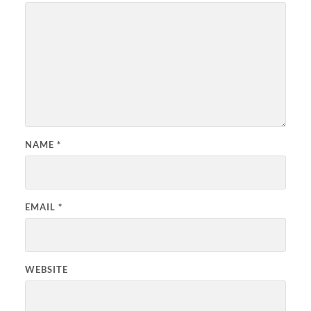
NAME
*
EMAIL
*
WEBSITE