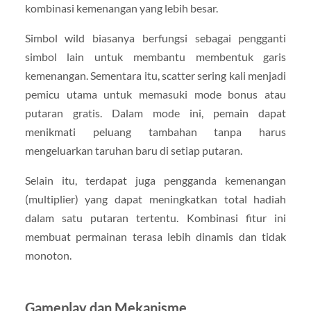
kombinasi kemenangan yang lebih besar.
Simbol wild biasanya berfungsi sebagai pengganti
simbol lain untuk membantu membentuk garis
kemenangan. Sementara itu, scatter sering kali menjadi
pemicu utama untuk memasuki mode bonus atau
putaran gratis. Dalam mode ini, pemain dapat
menikmati peluang tambahan tanpa harus
mengeluarkan taruhan baru di setiap putaran.
Selain itu, terdapat juga pengganda kemenangan
(multiplier) yang dapat meningkatkan total hadiah
dalam satu putaran tertentu. Kombinasi fitur ini
membuat permainan terasa lebih dinamis dan tidak
monoton.
Gameplay dan Mekanisme