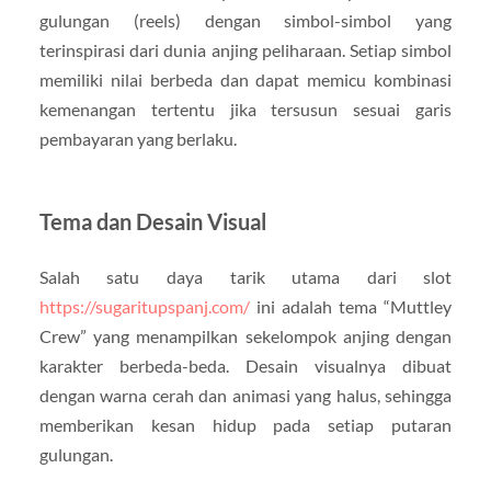
gulungan (reels) dengan simbol-simbol yang
terinspirasi dari dunia anjing peliharaan. Setiap simbol
memiliki nilai berbeda dan dapat memicu kombinasi
kemenangan tertentu jika tersusun sesuai garis
pembayaran yang berlaku.
Tema dan Desain Visual
Salah satu daya tarik utama dari slot
https://sugaritupspanj.com/
ini adalah tema “Muttley
Crew” yang menampilkan sekelompok anjing dengan
karakter berbeda-beda. Desain visualnya dibuat
dengan warna cerah dan animasi yang halus, sehingga
memberikan kesan hidup pada setiap putaran
gulungan.