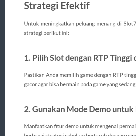
Strategi Efektif
Untuk meningkatkan peluang menang di Slot
strategi berikut ini:
1. Pilih Slot dengan RTP Tinggi
Pastikan Anda memilih game dengan RTP tinggi
gacor agar bisa bermain pada game yang sedan
2. Gunakan Mode Demo untuk 
Manfaatkan fitur demo untuk mengenal perma
berbagai strategi sebelum bertaruh dengan uang 