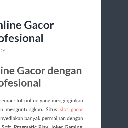
nline Gacor
ofesional
CKY
nline Gacor dengan
ofesional
gemar slot online yang menginginkan
an menguntungkan. Situs
slot gacor
nyediakan banyak permainan dengan
 Soft, Pragmatic Play, Joker Gaming,