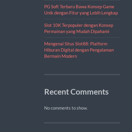
PG Soft Terbaru Bawa Konsep Game
Unik dengan Fitur yang Lebih Lengkap
Slot 10K Terpopuler dengan Konsep
Permainan yang Mudah Dipahami
Mengenal Situs Slot88: Platform
Hiburan Digital dengan Pengalaman
Bermain Modern
Recent Comments
No comments to show.