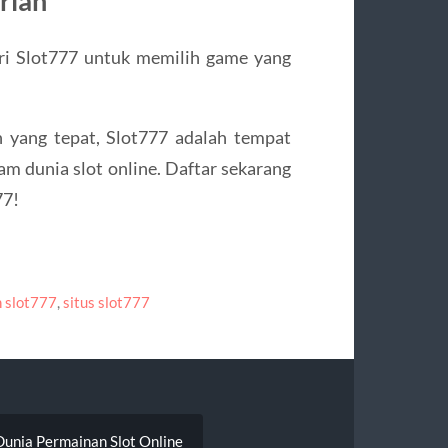
arian
ari Slot777 untuk memilih game yang
 yang tepat, Slot777 adalah tempat
m dunia slot online. Daftar sekarang
77!
n slot777
,
situs slot777
Dunia Permainan Slot Online