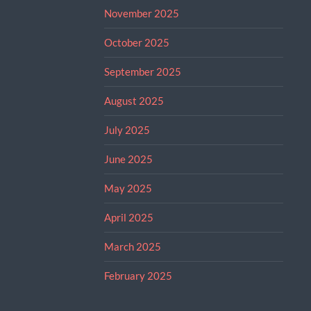
November 2025
October 2025
September 2025
August 2025
July 2025
June 2025
May 2025
April 2025
March 2025
February 2025