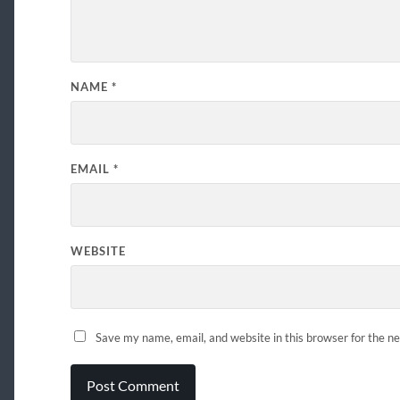
NAME
*
EMAIL
*
WEBSITE
Save my name, email, and website in this browser for the n