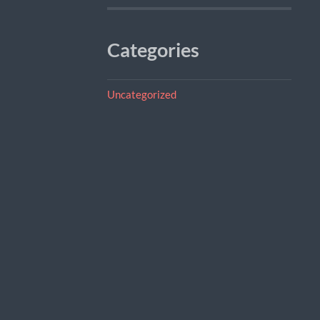
Categories
Uncategorized