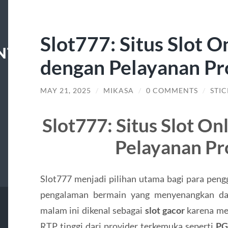
Slot777: Situs Slot O
NTINGTONBEACH.COM
dengan Pelayanan Pr
MAY 21, 2025
/
MIKASA
/
0 COMMENTS
/
STI
Slot777: Situs Slot O
Pelayanan Pr
Slot777 menjadi pilihan utama bagi para peng
pengalaman bermain yang menyenangkan d
malam ini dikenal sebagai
slot gacor
karena me
RTP tinggi dari provider terkemuka seperti
PG