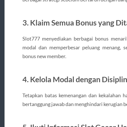
3. Klaim Semua Bonus yang Di
Slot777 menyediakan berbagai bonus mena
modal dan memperbesar peluang menang, sep
bonus new member.
4. Kelola Modal dengan Disipli
Tetapkan batas kemenangan dan kekalahan ha
bertanggung jawab dan menghindari kerugian be