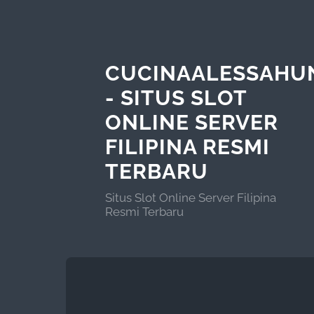
CUCINAALESSAHU
- SITUS SLOT
ONLINE SERVER
FILIPINA RESMI
TERBARU
Situs Slot Online Server Filipina
Resmi Terbaru