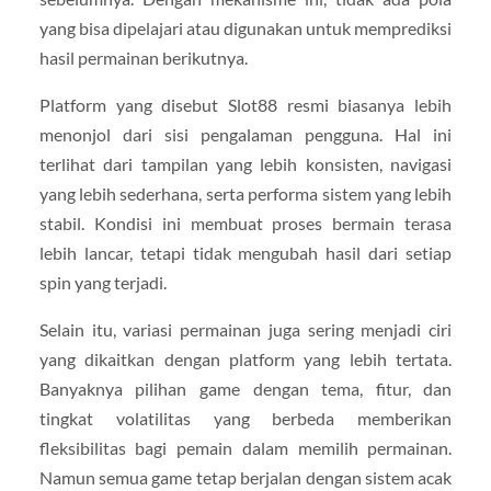
yang bisa dipelajari atau digunakan untuk memprediksi
hasil permainan berikutnya.
Platform yang disebut Slot88 resmi biasanya lebih
menonjol dari sisi pengalaman pengguna. Hal ini
terlihat dari tampilan yang lebih konsisten, navigasi
yang lebih sederhana, serta performa sistem yang lebih
stabil. Kondisi ini membuat proses bermain terasa
lebih lancar, tetapi tidak mengubah hasil dari setiap
spin yang terjadi.
Selain itu, variasi permainan juga sering menjadi ciri
yang dikaitkan dengan platform yang lebih tertata.
Banyaknya pilihan game dengan tema, fitur, dan
tingkat volatilitas yang berbeda memberikan
fleksibilitas bagi pemain dalam memilih permainan.
Namun semua game tetap berjalan dengan sistem acak