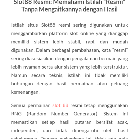
Slot88 Resmi: Memahami Istilah “Resmi”
Tanpa Mengaitkannya dengan Hasil
Istilah situs Slot88 resmi sering digunakan untuk
menggambarkan platform slot online yang dianggap
memiliki sistem lebih stabil, rapi, dan mudah
digunakan. Dalam berbagai pembahasan, kata “resmi”
sering diasosiasikan dengan pengalaman bermain yang
lebih nyaman serta alur sistem yang lebih terstruktur.
Namun secara teknis, istilah ini tidak memiliki
hubungan dengan hasil permainan atau peluang
kemenangan.
Semua permainan
slot 88
resmi tetap menggunakan
RNG (Random Number Generator). Sistem ini
memastikan setiap hasil putaran bersifat acak,
independen, dan tidak dipengaruhi oleh hasil
sebelumnya. Dengan mekanisme ini, tidak ada pola