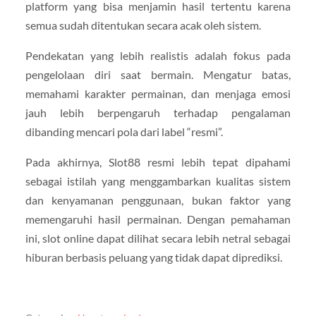
platform yang bisa menjamin hasil tertentu karena
semua sudah ditentukan secara acak oleh sistem.
Pendekatan yang lebih realistis adalah fokus pada
pengelolaan diri saat bermain. Mengatur batas,
memahami karakter permainan, dan menjaga emosi
jauh lebih berpengaruh terhadap pengalaman
dibanding mencari pola dari label “resmi”.
Pada akhirnya, Slot88 resmi lebih tepat dipahami
sebagai istilah yang menggambarkan kualitas sistem
dan kenyamanan penggunaan, bukan faktor yang
memengaruhi hasil permainan. Dengan pemahaman
ini, slot online dapat dilihat secara lebih netral sebagai
hiburan berbasis peluang yang tidak dapat diprediksi.