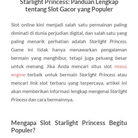
Starlight Princess: Panduan Lengkap
tentang Slot Gacor yang Populer
Slot online kini menjadi salah satu permainan paling
diminati di dunia perjudian digital, dan salah satu yang
paling menarik perhatian adalah
Starlight Princess
.
Game ini tidak hanya menawarkan pengalaman
bermain yang menghibur, tetapi juga peluang besar
untuk menang. Jika Anda mencari situs slot
nexus
engine
terbaik untuk bermain
Starlight Princess
atau
mencari link slot terbaru yang terpercaya, artikel ini
akan memberikan informasi lengkap mengenai
Starlight
Princess
dan cara bermainnya.
Mengapa Slot Starlight Princess Begitu
Populer?