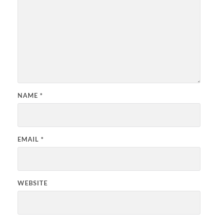
NAME
*
EMAIL
*
WEBSITE