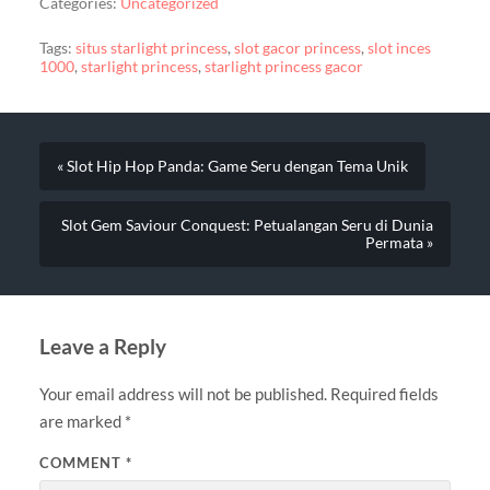
Categories:
Uncategorized
Tags:
situs starlight princess
,
slot gacor princess
,
slot inces
1000
,
starlight princess
,
starlight princess gacor
« Slot Hip Hop Panda: Game Seru dengan Tema Unik
Slot Gem Saviour Conquest: Petualangan Seru di Dunia
Permata »
Leave a Reply
Your email address will not be published.
Required fields
are marked
*
COMMENT
*