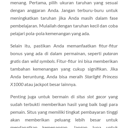
menang. Pertama, pilih ukuran taruhan yang sesuai
dengan anggaran Anda. Jangan terburu-buru untuk
meningkatkan taruhan jika Anda masih dalam fase
pembelajaran. Mulailah dengan taruhan kecil dan coba
pelajari pola-pola kemenangan yang ada.
Selain itu, pastikan Anda memanfaatkan fitur-fitur
bonus yang ada di dalam permainan, seperti
putaran
gratis
dan
wild symbols
. Fitur-fitur ini bisa memberikan
tambahan kemenangan yang cukup signifikan. Jika
Anda beruntung, Anda bisa meraih
Starlight Princess
X1000
atau jackpot besar lainnya.
Penting juga untuk bermain di
situs slot gacor
yang
sudah terbukti memberikan hasil yang baik bagi para
pemain. Situs yang memiliki tingkat pembayaran tinggi
akan memberikan peluang lebih besar untuk
mendapatkan kemenangan. Jangan lupa untuk