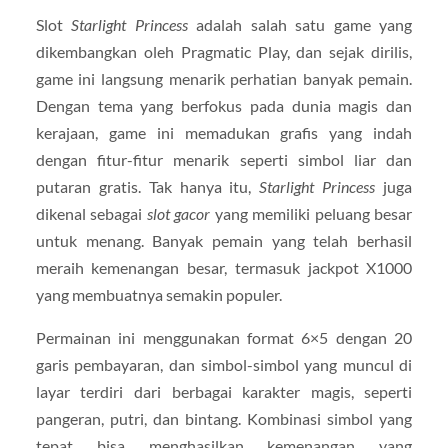
Slot
Starlight Princess
adalah salah satu game yang
dikembangkan oleh Pragmatic Play, dan sejak dirilis,
game ini langsung menarik perhatian banyak pemain.
Dengan tema yang berfokus pada dunia magis dan
kerajaan, game ini memadukan grafis yang indah
dengan fitur-fitur menarik seperti simbol liar dan
putaran gratis. Tak hanya itu,
Starlight Princess
juga
dikenal sebagai
slot gacor
yang memiliki peluang besar
untuk menang. Banyak pemain yang telah berhasil
meraih kemenangan besar, termasuk jackpot X1000
yang membuatnya semakin populer.
Permainan ini menggunakan format 6×5 dengan 20
garis pembayaran, dan simbol-simbol yang muncul di
layar terdiri dari berbagai karakter magis, seperti
pangeran, putri, dan bintang. Kombinasi simbol yang
tepat bisa menghasilkan kemenangan yang