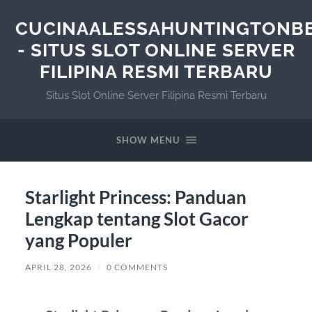
CUCINAALESSAHUNTINGTONB
- SITUS SLOT ONLINE SERVER
FILIPINA RESMI TERBARU
Situs Slot Online Server Filipina Resmi Terbaru
SHOW MENU
Starlight Princess: Panduan
Lengkap tentang Slot Gacor
yang Populer
APRIL 28, 2026
/
0 COMMENTS