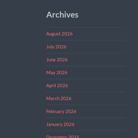
Archives
August 2026
July 2026
June 2026
May 2026
April 2026
March 2026
February 2026
January 2026
December 2025