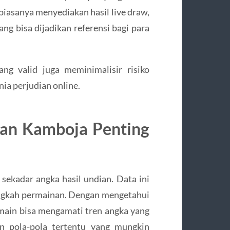
 biasanya menyediakan hasil live draw,
ang bisa dijadikan referensi bagi para
ng valid juga meminimalisir risiko
nia perjudian online.
an Kamboja Penting
ekadar angka hasil undian. Data ini
angkah permainan. Dengan mengetahui
emain bisa mengamati tren angka yang
an pola-pola tertentu yang mungkin