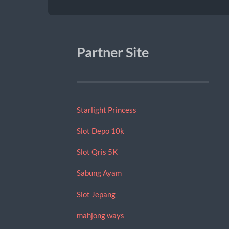
Partner Site
Starlight Princess
Slot Depo 10k
Slot Qris 5K
Sabung Ayam
Slot Jepang
mahjong ways