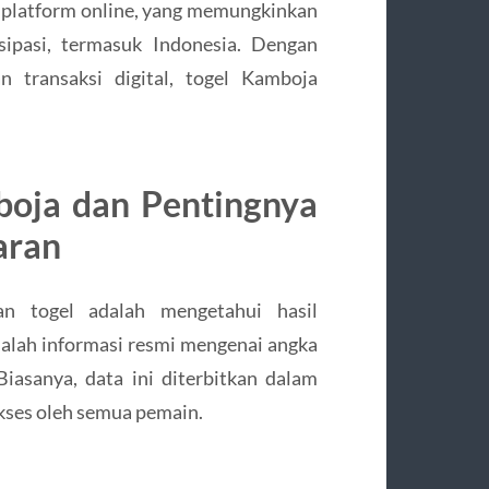
i platform online, yang memungkinkan
sipasi, termasuk Indonesia. Dengan
 transaksi digital, togel Kamboja
boja dan Pentingnya
aran
n togel adalah mengetahui hasil
dalah informasi resmi mengenai angka
Biasanya, data ini diterbitkan dalam
akses oleh semua pemain.