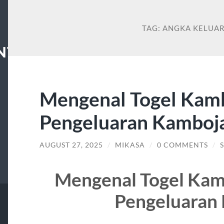
TAG:
ANGKA KELUA
NTINGTONBEACH.COM
Mengenal Togel Kamb
Pengeluaran Kamboj
AUGUST 27, 2025
/
MIKASA
/
0 COMMENTS
/
Mengenal Togel Kam
Pengeluaran