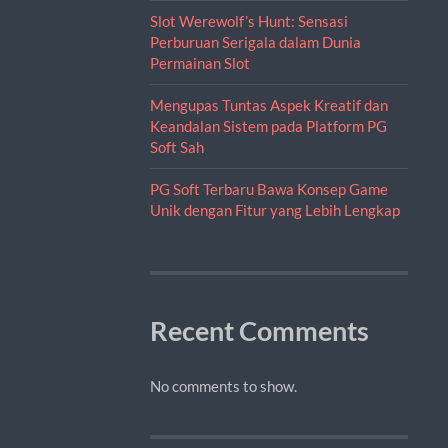
Slot Werewolf’s Hunt: Sensasi
Perburuan Serigala dalam Dunia
Permainan Slot
Mengupas Tuntas Aspek Kreatif dan
Keandalan Sistem pada Platform PG
Soft Sah
PG Soft Terbaru Bawa Konsep Game
Unik dengan Fitur yang Lebih Lengkap
Recent Comments
No comments to show.