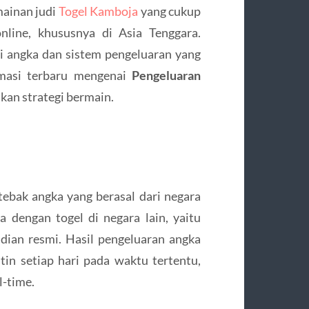
mainan judi
Togel Kamboja
yang cukup
nline, khususnya di Asia Tenggara.
si angka dan sistem pengeluaran yang
rmasi terbaru mengenai
Pengeluaran
an strategi bermain.
ebak angka yang berasal dari negara
 dengan togel di negara lain, yaitu
ian resmi. Hasil pengeluaran angka
in setiap hari pada waktu tertentu,
l-time.