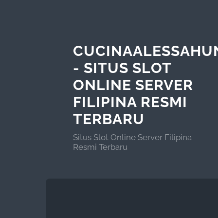
CUCINAALESSAHU
- SITUS SLOT
ONLINE SERVER
FILIPINA RESMI
TERBARU
Situs Slot Online Server Filipina
Resmi Terbaru