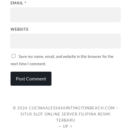
EMAIL
*
WEBSITE
Save my name, email, and website in this browser for the
next time I comment.
© 2026
CUCINAALESSAHUNTINGTONBEACH.COM –
SITUS SLOT ONLINE SERVER FILIPINA RESMI
TERBARU
—
UP ↑