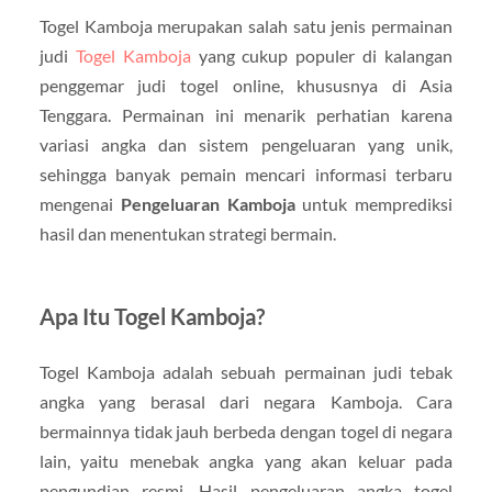
Togel Kamboja merupakan salah satu jenis permainan
judi
Togel Kamboja
yang cukup populer di kalangan
penggemar judi togel online, khususnya di Asia
Tenggara. Permainan ini menarik perhatian karena
variasi angka dan sistem pengeluaran yang unik,
sehingga banyak pemain mencari informasi terbaru
mengenai
Pengeluaran Kamboja
untuk memprediksi
hasil dan menentukan strategi bermain.
Apa Itu Togel Kamboja?
Togel Kamboja adalah sebuah permainan judi tebak
angka yang berasal dari negara Kamboja. Cara
bermainnya tidak jauh berbeda dengan togel di negara
lain, yaitu menebak angka yang akan keluar pada
pengundian resmi. Hasil pengeluaran angka togel