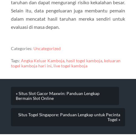
taruhan dan dapat mengurangi risiko kekalahan besar.
Selain itu, data pengeluaran juga membantu pemain
dalam mencatat hasil taruhan mereka sendiri untuk
evaluasi di masa depan.
Categories:
Uncategorized
Tags:
Angka Keluar Kamboja
,
hasil togel kamboja
,
keluaran
togel kamboja hari ini
,
live togel kamboja
« Situs Slot Gacor Maxwin: Panduan Lengkap
Bermain Slot Online
Situs Togel Singapore: Panduan Lengkap untuk Pecinta
Togel »