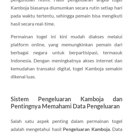
Kamboja biasanya diumumkan secara rutin setiap hari
pada waktu tertentu, sehingga pemain bisa mengikuti
hasil secara real-time.
Permainan togel ini kini mudah diakses melalui
platform online, yang memungkinkan pemain dari
berbagai negara untuk berpartisipasi, termasuk
Indonesia. Dengan meningkatnya akses internet dan
kemudahan transaksi digital, togel Kamboja semakin
dikenal luas.
Sistem Pengeluaran Kamboja dan
Pentingnya Memahami Data Pengeluaran
Salah satu aspek penting dalam permainan togel
adalah mengetahui hasil
Pengeluaran Kamboja
. Data