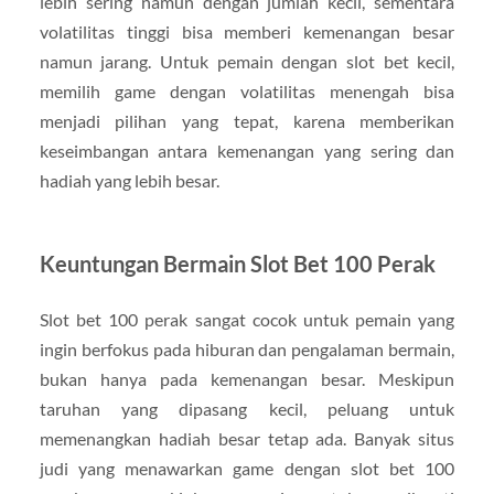
lebih sering namun dengan jumlah kecil, sementara
volatilitas tinggi bisa memberi kemenangan besar
namun jarang. Untuk pemain dengan slot bet kecil,
memilih game dengan volatilitas menengah bisa
menjadi pilihan yang tepat, karena memberikan
keseimbangan antara kemenangan yang sering dan
hadiah yang lebih besar.
Keuntungan Bermain Slot Bet 100 Perak
Slot bet 100 perak sangat cocok untuk pemain yang
ingin berfokus pada hiburan dan pengalaman bermain,
bukan hanya pada kemenangan besar. Meskipun
taruhan yang dipasang kecil, peluang untuk
memenangkan hadiah besar tetap ada. Banyak situs
judi yang menawarkan game dengan slot bet 100