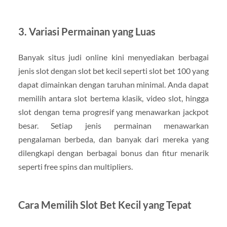
3. Variasi Permainan yang Luas
Banyak situs judi online kini menyediakan berbagai
jenis slot dengan slot bet kecil seperti slot bet 100 yang
dapat dimainkan dengan taruhan minimal. Anda dapat
memilih antara slot bertema klasik, video slot, hingga
slot dengan tema progresif yang menawarkan jackpot
besar. Setiap jenis permainan menawarkan
pengalaman berbeda, dan banyak dari mereka yang
dilengkapi dengan berbagai bonus dan fitur menarik
seperti free spins dan multipliers.
Cara Memilih Slot Bet Kecil yang Tepat