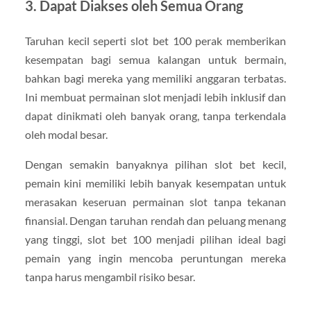
3. Dapat Diakses oleh Semua Orang
Taruhan kecil seperti slot bet 100 perak memberikan
kesempatan bagi semua kalangan untuk bermain,
bahkan bagi mereka yang memiliki anggaran terbatas.
Ini membuat permainan slot menjadi lebih inklusif dan
dapat dinikmati oleh banyak orang, tanpa terkendala
oleh modal besar.
Dengan semakin banyaknya pilihan slot bet kecil,
pemain kini memiliki lebih banyak kesempatan untuk
merasakan keseruan permainan slot tanpa tekanan
finansial. Dengan taruhan rendah dan peluang menang
yang tinggi, slot bet 100 menjadi pilihan ideal bagi
pemain yang ingin mencoba peruntungan mereka
tanpa harus mengambil risiko besar.