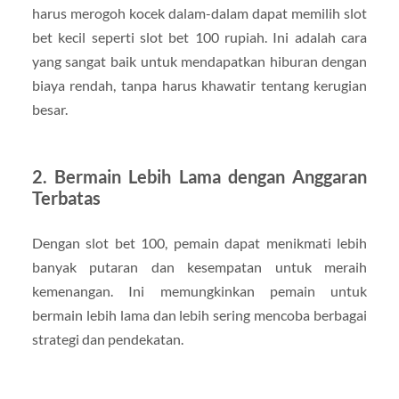
harus merogoh kocek dalam-dalam dapat memilih slot
bet kecil seperti slot bet 100 rupiah. Ini adalah cara
yang sangat baik untuk mendapatkan hiburan dengan
biaya rendah, tanpa harus khawatir tentang kerugian
besar.
2. Bermain Lebih Lama dengan Anggaran
Terbatas
Dengan slot bet 100, pemain dapat menikmati lebih
banyak putaran dan kesempatan untuk meraih
kemenangan. Ini memungkinkan pemain untuk
bermain lebih lama dan lebih sering mencoba berbagai
strategi dan pendekatan.