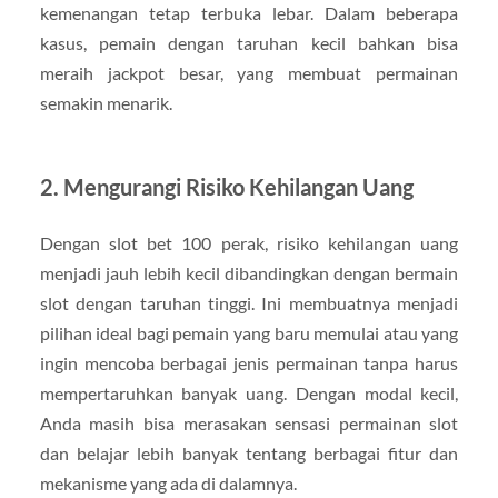
kemenangan tetap terbuka lebar. Dalam beberapa
kasus, pemain dengan taruhan kecil bahkan bisa
meraih jackpot besar, yang membuat permainan
semakin menarik.
2. Mengurangi Risiko Kehilangan Uang
Dengan slot bet 100 perak, risiko kehilangan uang
menjadi jauh lebih kecil dibandingkan dengan bermain
slot dengan taruhan tinggi. Ini membuatnya menjadi
pilihan ideal bagi pemain yang baru memulai atau yang
ingin mencoba berbagai jenis permainan tanpa harus
mempertaruhkan banyak uang. Dengan modal kecil,
Anda masih bisa merasakan sensasi permainan slot
dan belajar lebih banyak tentang berbagai fitur dan
mekanisme yang ada di dalamnya.