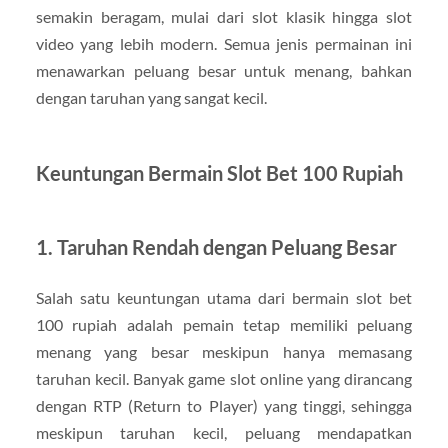
semakin beragam, mulai dari slot klasik hingga slot
video yang lebih modern. Semua jenis permainan ini
menawarkan peluang besar untuk menang, bahkan
dengan taruhan yang sangat kecil.
Keuntungan Bermain Slot Bet 100 Rupiah
1. Taruhan Rendah dengan Peluang Besar
Salah satu keuntungan utama dari bermain slot bet
100 rupiah adalah pemain tetap memiliki peluang
menang yang besar meskipun hanya memasang
taruhan kecil. Banyak game slot online yang dirancang
dengan RTP (Return to Player) yang tinggi, sehingga
meskipun taruhan kecil, peluang mendapatkan