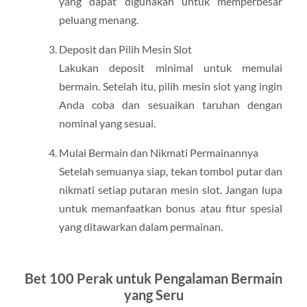
yang dapat digunakan untuk memperbesar
peluang menang.
Deposit dan Pilih Mesin Slot
Lakukan deposit minimal untuk memulai
bermain. Setelah itu, pilih mesin slot yang ingin
Anda coba dan sesuaikan taruhan dengan
nominal yang sesuai.
Mulai Bermain dan Nikmati Permainannya
Setelah semuanya siap, tekan tombol putar dan
nikmati setiap putaran mesin slot. Jangan lupa
untuk memanfaatkan bonus atau fitur spesial
yang ditawarkan dalam permainan.
Bet 100 Perak untuk Pengalaman Bermain
yang Seru