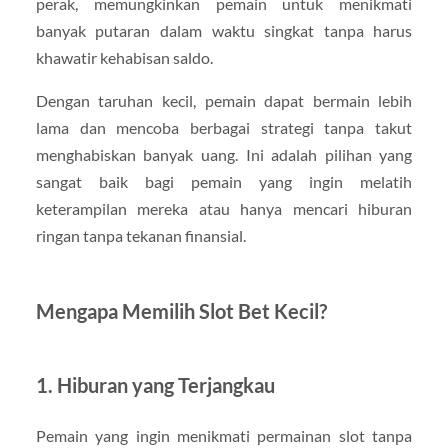
perak, memungkinkan pemain untuk menikmati
banyak putaran dalam waktu singkat tanpa harus
khawatir kehabisan saldo.
Dengan taruhan kecil, pemain dapat bermain lebih
lama dan mencoba berbagai strategi tanpa takut
menghabiskan banyak uang. Ini adalah pilihan yang
sangat baik bagi pemain yang ingin melatih
keterampilan mereka atau hanya mencari hiburan
ringan tanpa tekanan finansial.
Mengapa Memilih Slot Bet Kecil?
1. Hiburan yang Terjangkau
Pemain yang ingin menikmati permainan slot tanpa