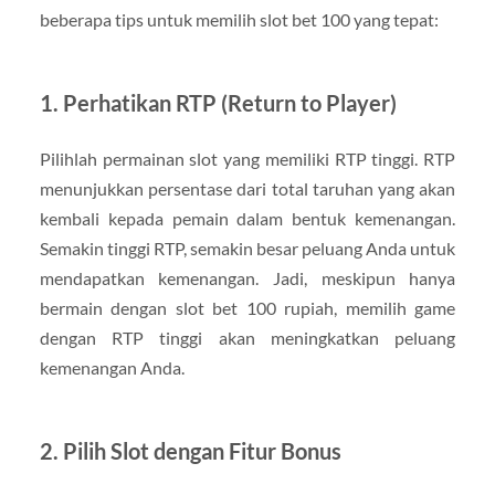
beberapa tips untuk memilih slot bet 100 yang tepat:
1. Perhatikan RTP (Return to Player)
Pilihlah permainan slot yang memiliki RTP tinggi. RTP
menunjukkan persentase dari total taruhan yang akan
kembali kepada pemain dalam bentuk kemenangan.
Semakin tinggi RTP, semakin besar peluang Anda untuk
mendapatkan kemenangan. Jadi, meskipun hanya
bermain dengan slot bet 100 rupiah, memilih game
dengan RTP tinggi akan meningkatkan peluang
kemenangan Anda.
2. Pilih Slot dengan Fitur Bonus