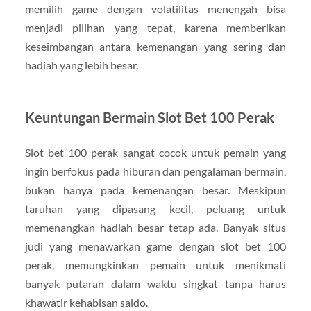
memilih game dengan volatilitas menengah bisa
menjadi pilihan yang tepat, karena memberikan
keseimbangan antara kemenangan yang sering dan
hadiah yang lebih besar.
Keuntungan Bermain Slot Bet 100 Perak
Slot bet 100 perak sangat cocok untuk pemain yang
ingin berfokus pada hiburan dan pengalaman bermain,
bukan hanya pada kemenangan besar. Meskipun
taruhan yang dipasang kecil, peluang untuk
memenangkan hadiah besar tetap ada. Banyak situs
judi yang menawarkan game dengan slot bet 100
perak, memungkinkan pemain untuk menikmati
banyak putaran dalam waktu singkat tanpa harus
khawatir kehabisan saldo.