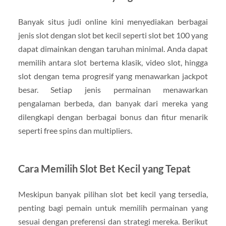
Banyak situs judi online kini menyediakan berbagai
jenis slot dengan slot bet kecil seperti slot bet 100 yang
dapat dimainkan dengan taruhan minimal. Anda dapat
memilih antara slot bertema klasik, video slot, hingga
slot dengan tema progresif yang menawarkan jackpot
besar. Setiap jenis permainan menawarkan
pengalaman berbeda, dan banyak dari mereka yang
dilengkapi dengan berbagai bonus dan fitur menarik
seperti free spins dan multipliers.
Cara Memilih Slot Bet Kecil yang Tepat
Meskipun banyak pilihan slot bet kecil yang tersedia,
penting bagi pemain untuk memilih permainan yang
sesuai dengan preferensi dan strategi mereka. Berikut