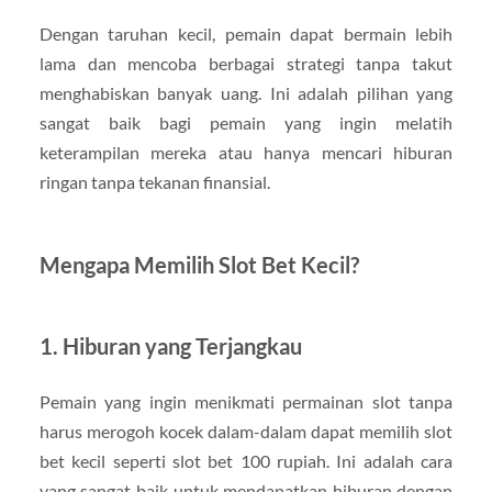
Dengan taruhan kecil, pemain dapat bermain lebih
lama dan mencoba berbagai strategi tanpa takut
menghabiskan banyak uang. Ini adalah pilihan yang
sangat baik bagi pemain yang ingin melatih
keterampilan mereka atau hanya mencari hiburan
ringan tanpa tekanan finansial.
Mengapa Memilih Slot Bet Kecil?
1. Hiburan yang Terjangkau
Pemain yang ingin menikmati permainan slot tanpa
harus merogoh kocek dalam-dalam dapat memilih slot
bet kecil seperti slot bet 100 rupiah. Ini adalah cara
yang sangat baik untuk mendapatkan hiburan dengan