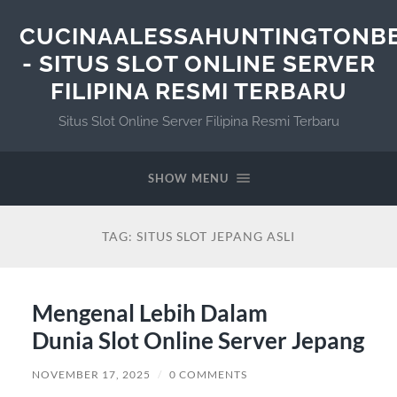
CUCINAALESSAHUNTINGTONB
- SITUS SLOT ONLINE SERVER
FILIPINA RESMI TERBARU
Situs Slot Online Server Filipina Resmi Terbaru
SHOW MENU
TAG:
SITUS SLOT JEPANG ASLI
Mengenal Lebih Dalam
Dunia Slot Online Server Jepang
NOVEMBER 17, 2025
/
0 COMMENTS