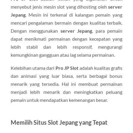
menyebut jenis mesin slot yang dihosting oleh
server
Jepang
. Mesin ini terkenal di kalangan pemain yang
mencari pengalaman bermain dengan kualitas terbaik.
Dengan menggunakan
server Jepang
, para pemain
dapat menikmati permainan dengan kecepatan yang
lebih stabil dan lebih responsif, mengurangi
kemungkinan gangguan atau lag selama permainan.
Kelebihan utama dari
Pro JP Slot
adalah kualitas grafis
dan animasi yang luar biasa, serta berbagai bonus
menarik yang tersedia. Hal ini membuat permainan
menjadi lebih menarik dan meningkatkan peluang
pemain untuk mendapatkan kemenangan besar.
Memilih Situs Slot Jepang yang Tepat