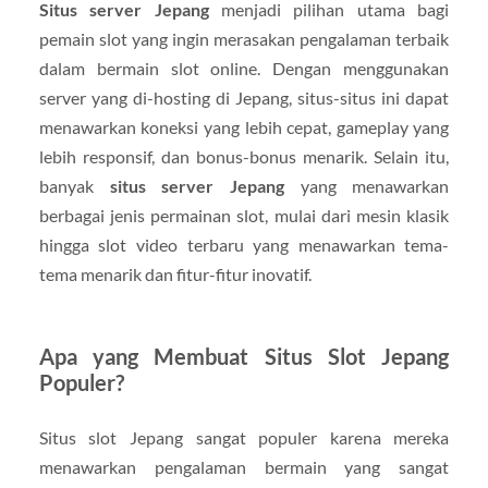
Situs server Jepang
menjadi pilihan utama bagi
pemain slot yang ingin merasakan pengalaman terbaik
dalam bermain slot online. Dengan menggunakan
server yang di-hosting di Jepang, situs-situs ini dapat
menawarkan koneksi yang lebih cepat, gameplay yang
lebih responsif, dan bonus-bonus menarik. Selain itu,
banyak
situs server Jepang
yang menawarkan
berbagai jenis permainan slot, mulai dari mesin klasik
hingga slot video terbaru yang menawarkan tema-
tema menarik dan fitur-fitur inovatif.
Apa yang Membuat Situs Slot Jepang
Populer?
Situs slot Jepang sangat populer karena mereka
menawarkan pengalaman bermain yang sangat