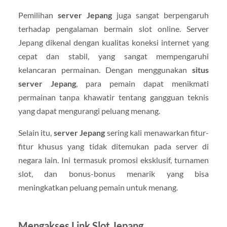
Pemilihan
server Jepang
juga sangat berpengaruh
terhadap pengalaman bermain slot online. Server
Jepang dikenal dengan kualitas koneksi internet yang
cepat dan stabil, yang sangat mempengaruhi
kelancaran permainan. Dengan menggunakan
situs
server Jepang
, para pemain dapat menikmati
permainan tanpa khawatir tentang gangguan teknis
yang dapat mengurangi peluang menang.
Selain itu,
server Jepang
sering kali menawarkan fitur-
fitur khusus yang tidak ditemukan pada server di
negara lain. Ini termasuk promosi eksklusif, turnamen
slot, dan bonus-bonus menarik yang bisa
meningkatkan peluang pemain untuk menang.
Mengakses Link Slot Jepang