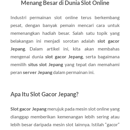
Menang Besar di Dunia Slot Online
Industri permainan slot online terus berkembang
pesat, dengan banyak pemain mencari cara untuk
memenangkan hadiah besar. Salah satu topik yang
belakangan ini menjadi sorotan adalah
slot gacor
Jepang
. Dalam artikel ini, kita akan membahas
mengenai dunia
slot gacor Jepang
, serta bagaimana
memilih
situs slot Jepang
yang tepat dan memahami
peran
server Jepang
dalam permainan ini.
Apa Itu Slot Gacor Jepang?
Slot gacor Jepang
merujuk pada mesin slot online yang
dianggap memberikan kemenangan lebih sering atau
lebih besar daripada mesin slot lainnya. Istilah “gacor”