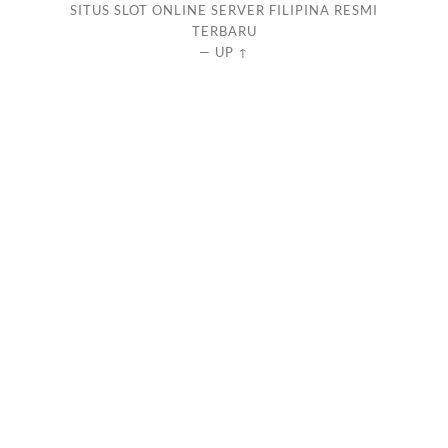
SITUS SLOT ONLINE SERVER FILIPINA RESMI
TERBARU
—
UP ↑