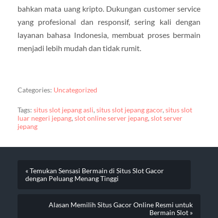
bahkan mata uang kripto. Dukungan customer service
yang profesional dan responsif, sering kali dengan
layanan bahasa Indonesia, membuat proses bermain
menjadi lebih mudah dan tidak rumit.
Categories:
Uncategorized
Tags:
situs slot jepang asli
,
situs slot jepang gacor
,
situs slot
luar negeri jepang
,
slot online server jepang
,
slot server
jepang
« Temukan Sensasi Bermain di Situs Slot Gacor
dengan Peluang Menang Tinggi
Alasan Memilih Situs Gacor Online Resmi untuk
Bermain Slot »