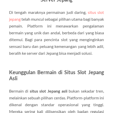
Di tengah maraknya permainan judi daring,
situs slot
jepang
telah muncul sebagai pilihan utama bagi banyak
pemain. Platform ini menawarkan pengalaman
bermain yang unik dan andal, berbeda dari yang biasa
ditemui. Bagi para pencinta slot yang menginginkan
sensasi baru dan peluang kemenangan yang lebih adil,
beralih ke server dari Jepang bisa menjadi solusi.
Keunggulan Bermain di
Situs Slot Jepang
Asli
Bermain di
situs slot Jepang asli
bukan sekadar tren,
melainkan sebuah pilihan cerdas. Platform-platform ini
dikenal dengan standar operasional yang tinggi.
Mereka sering kali dilisensikan oleh badan regulasi