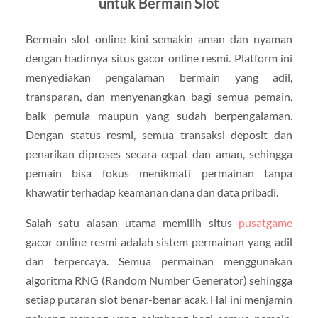
untuk Bermain Slot
Bermain slot online kini semakin aman dan nyaman
dengan hadirnya situs gacor online resmi. Platform ini
menyediakan pengalaman bermain yang adil,
transparan, dan menyenangkan bagi semua pemain,
baik pemula maupun yang sudah berpengalaman.
Dengan status resmi, semua transaksi deposit dan
penarikan diproses secara cepat dan aman, sehingga
pemain bisa fokus menikmati permainan tanpa
khawatir terhadap keamanan dana dan data pribadi.
Salah satu alasan utama memilih situs
pusatgame
gacor online resmi adalah sistem permainan yang adil
dan terpercaya. Semua permainan menggunakan
algoritma RNG (Random Number Generator) sehingga
setiap putaran slot benar-benar acak. Hal ini menjamin