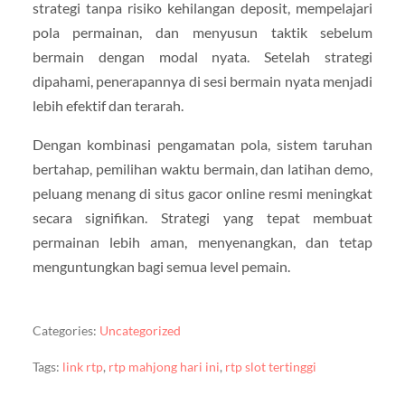
strategi tanpa risiko kehilangan deposit, mempelajari
pola permainan, dan menyusun taktik sebelum
bermain dengan modal nyata. Setelah strategi
dipahami, penerapannya di sesi bermain nyata menjadi
lebih efektif dan terarah.
Dengan kombinasi pengamatan pola, sistem taruhan
bertahap, pemilihan waktu bermain, dan latihan demo,
peluang menang di situs gacor online resmi meningkat
secara signifikan. Strategi yang tepat membuat
permainan lebih aman, menyenangkan, dan tetap
menguntungkan bagi semua level pemain.
Categories:
Uncategorized
Tags:
link rtp
,
rtp mahjong hari ini
,
rtp slot tertinggi