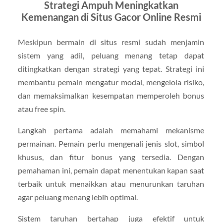
Strategi Ampuh Meningkatkan
Kemenangan di Situs Gacor Online Resmi
Meskipun bermain di situs resmi sudah menjamin
sistem yang adil, peluang menang tetap dapat
ditingkatkan dengan strategi yang tepat. Strategi ini
membantu pemain mengatur modal, mengelola risiko,
dan memaksimalkan kesempatan memperoleh bonus
atau free spin.
Langkah pertama adalah memahami mekanisme
permainan. Pemain perlu mengenali jenis slot, simbol
khusus, dan fitur bonus yang tersedia. Dengan
pemahaman ini, pemain dapat menentukan kapan saat
terbaik untuk menaikkan atau menurunkan taruhan
agar peluang menang lebih optimal.
Sistem taruhan bertahap juga efektif untuk