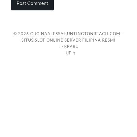
© 2026
CUCINAALESSAHUNTINGTONBEACH.COM –
SITUS SLOT ONLINE SERVER FILIPINA RESMI
TERBARU
—
UP ↑