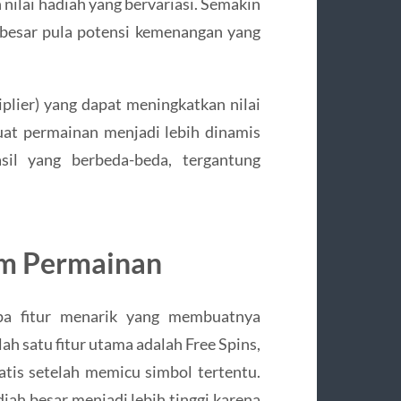
ilai hadiah yang bervariasi. Semakin
 besar pula potensi kemenangan yang
tiplier) yang dapat meningkatkan nilai
uat permainan menjadi lebih dinamis
sil yang berbeda-beda, tergantung
am Permainan
a fitur menarik yang membuatnya
ah satu fitur utama adalah Free Spins,
tis setelah memicu simbol tertentu.
ah besar menjadi lebih tinggi karena