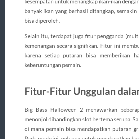
kesempatan untuk menangkap ikan-ikan dengan n
banyak ikan yang berhasil ditangkap, semakin
bisa diperoleh.
Selain itu, terdapat juga fitur pengganda (mul
kemenangan secara signifikan. Fitur ini memb
karena setiap putaran bisa memberikan ha
keberuntungan pemain.
Fitur-Fitur Unggulan dal
Big Bass Halloween 2 menawarkan beberap
menonjol dibandingkan slot bertema serupa. Sal
di mana pemain bisa mendapatkan putaran gra
Pada mode ini, peluang untuk mendapatkan hadi