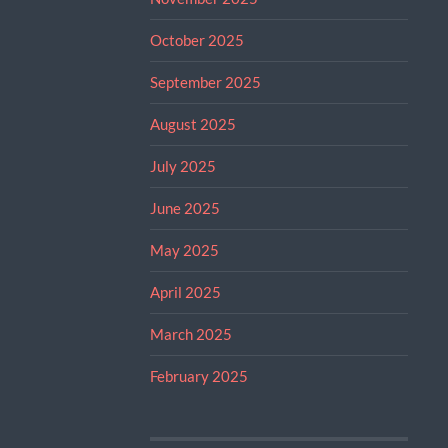
October 2025
September 2025
August 2025
July 2025
June 2025
May 2025
April 2025
March 2025
February 2025