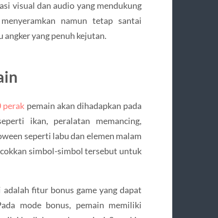
asi visual dan audio yang mendukung
t menyeramkan namun tetap santai
 angker yang penuh kejutan.
ain
0 perak
pemain akan dihadapkan pada
eperti ikan, peralatan memancing,
loween seperti labu dan elemen malam
ocokkan simbol-simbol tersebut untuk
i adalah fitur bonus game yang dapat
 Pada mode bonus, pemain memiliki