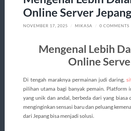
Online Server Jepan
NOVEMBER 17, 2025
/
MIKASA
/
0 COMMENTS
Mengenal Lebih D
Online Serve
Di tengah maraknya permainan judi daring,
si
pilihan utama bagi banyak pemain. Platform
yang unik dan andal, berbeda dari yang biasa 
menginginkan sensasi baru dan peluang kemenang
dari Jepang bisa menjadi solusi.