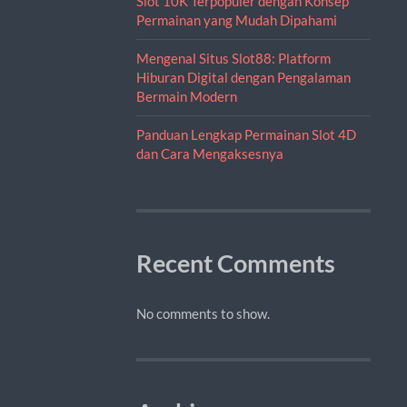
Slot 10K Terpopuler dengan Konsep
Permainan yang Mudah Dipahami
Mengenal Situs Slot88: Platform
Hiburan Digital dengan Pengalaman
Bermain Modern
Panduan Lengkap Permainan Slot 4D
dan Cara Mengaksesnya
Recent Comments
No comments to show.