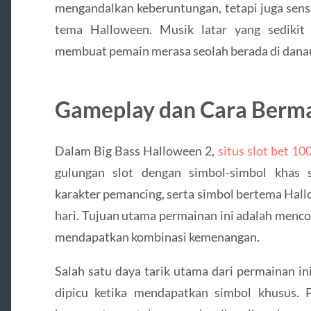
mengandalkan keberuntungan, tetapi juga sens
tema Halloween. Musik latar yang sediki
membuat pemain merasa seolah berada di danau
Gameplay dan Cara Berm
Dalam Big Bass Halloween 2,
situs slot bet 10
gulungan slot dengan simbol-simbol khas s
karakter pemancing, serta simbol bertema Hal
hari. Tujuan utama permainan ini adalah menc
mendapatkan kombinasi kemenangan.
Salah satu daya tarik utama dari permainan in
dipicu ketika mendapatkan simbol khusus.