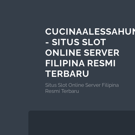
CUCINAALESSAHU
- SITUS SLOT
ONLINE SERVER
FILIPINA RESMI
TERBARU
Situs Slot Online Server Filipina
Resmi Terbaru