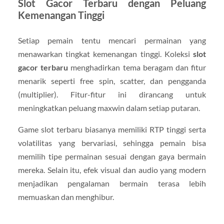
Slot Gacor Terbaru dengan Peluang
Kemenangan Tinggi
Setiap pemain tentu mencari permainan yang
menawarkan tingkat kemenangan tinggi. Koleksi
slot
gacor terbaru
menghadirkan tema beragam dan fitur
menarik seperti free spin, scatter, dan pengganda
(multiplier). Fitur-fitur ini dirancang untuk
meningkatkan peluang maxwin dalam setiap putaran.
Game slot terbaru biasanya memiliki RTP tinggi serta
volatilitas yang bervariasi, sehingga pemain bisa
memilih tipe permainan sesuai dengan gaya bermain
mereka. Selain itu, efek visual dan audio yang modern
menjadikan pengalaman bermain terasa lebih
memuaskan dan menghibur.