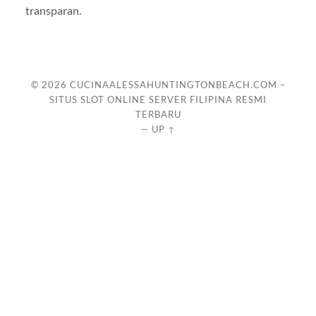
transparan.
© 2026
CUCINAALESSAHUNTINGTONBEACH.COM –
SITUS SLOT ONLINE SERVER FILIPINA RESMI
TERBARU
—
UP ↑