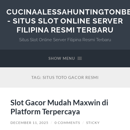
CUCINAALESSAHUNTINGTONB
- SITUS SLOT ONLINE SERVER
FILIPINA RESMI TERBARU
Situs Slot Online Server Filipina Resmi Terbaru
SHOW MENU
TAG:
SITUS TOTO GACOR RESMI
Slot Gacor Mudah Maxwin di
Platform Terpercaya
DECEMBER 11, 2025
/
0 COMMENTS
/
STICKY