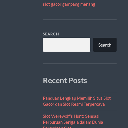
slot gacor gampang menang
SEARCH
Search
Recent Posts
Panduan Lengkap Memilih Situs Slot
Gacor dan Slot Resmi Terpercaya
Slot Werewolf’s Hunt: Sensasi
Perburuan Serigala dalam Dunia