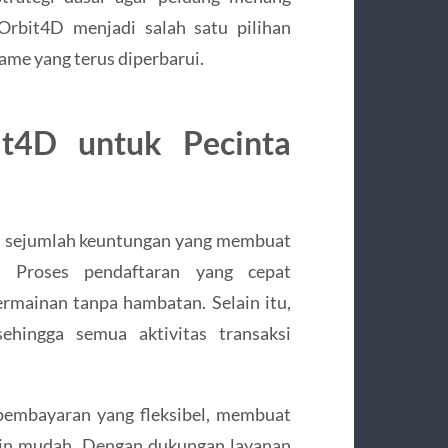
 Orbit4D menjadi salah satu pilihan
game yang terus diperbarui.
it4D untuk Pecinta
sejumlah keuntungan yang membuat
 Proses pendaftaran yang cepat
mainan tanpa hambatan. Selain itu,
ehingga semua aktivitas transaksi
pembayaran yang fleksibel, membuat
kin mudah. Dengan dukungan layanan