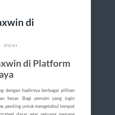
xwin di
/
STICKY
xwin di Platform
aya
g dengan hadirnya berbagai pilihan
n besar. Bagi pemain yang ingin
in
, penting untuk mengetahui tempat
strategi dasar agar peluang menang