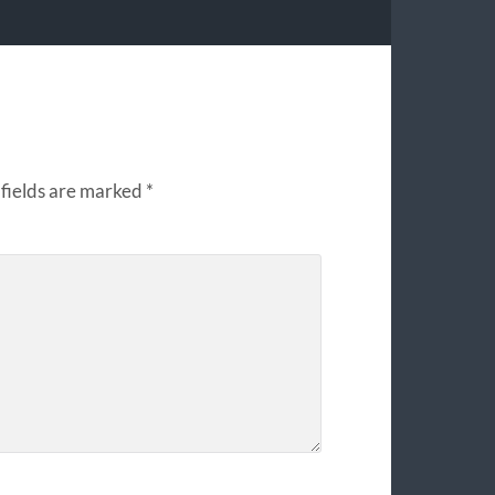
fields are marked
*