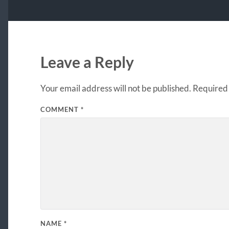
Leave a Reply
Your email address will not be published.
Required 
COMMENT
*
NAME
*