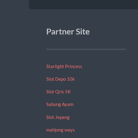
Partner Site
Starlight Princess
Slot Depo 10k
Slot Qris 5K
Sabung Ayam
Slot Jepang
mahjong ways