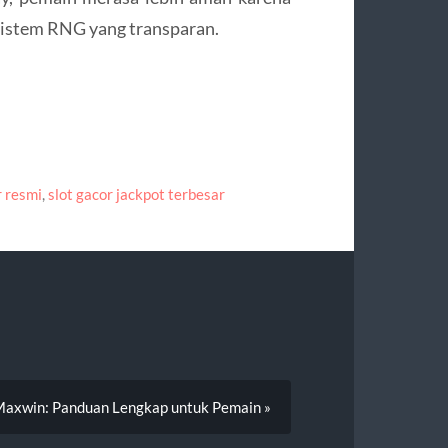
 sistem RNG yang transparan.
r resmi
,
slot gacor jackpot terbesar
Maxwin: Panduan Lengkap untuk Pemain »