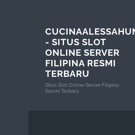
CUCINAALESSAHU
- SITUS SLOT
ONLINE SERVER
FILIPINA RESMI
TERBARU
Situs Slot Online Server Filipina
Resmi Terbaru