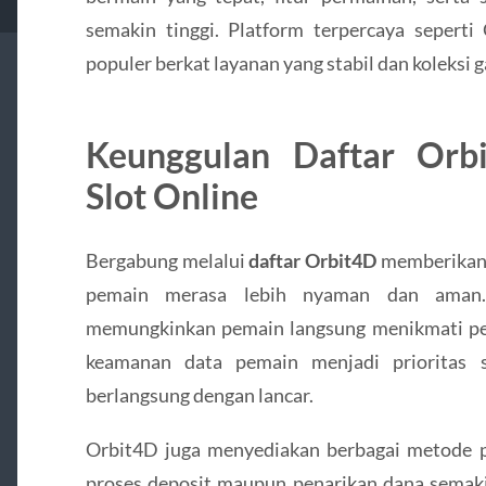
semakin tinggi. Platform terpercaya seperti
populer berkat layanan yang stabil dan koleksi 
Keunggulan Daftar Orb
Slot Online
Bergabung melalui
daftar Orbit4D
memberikan 
pemain merasa lebih nyaman dan aman.
memungkinkan pemain langsung menikmati per
keamanan data pemain menjadi prioritas s
berlangsung dengan lancar.
Orbit4D juga menyediakan berbagai metode 
proses deposit maupun penarikan dana sema