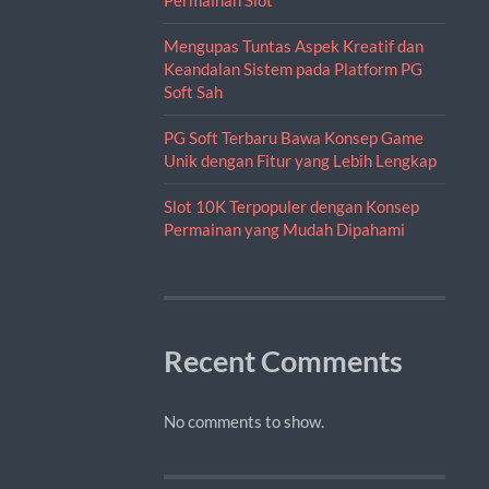
Permainan Slot
Mengupas Tuntas Aspek Kreatif dan
Keandalan Sistem pada Platform PG
Soft Sah
PG Soft Terbaru Bawa Konsep Game
Unik dengan Fitur yang Lebih Lengkap
Slot 10K Terpopuler dengan Konsep
Permainan yang Mudah Dipahami
Recent Comments
No comments to show.