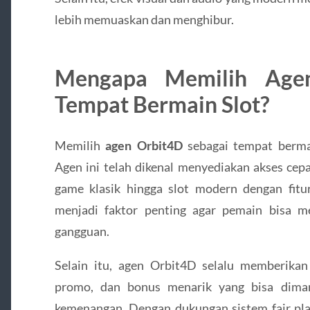
lebih memuaskan dan menghibur.
Mengapa Memilih Agen
Tempat Bermain Slot?
Memilih
agen Orbit4D
sebagai tempat berma
Agen ini telah dikenal menyediakan akses cepat
game klasik hingga slot modern dengan fitur
menjadi faktor penting agar pemain bisa m
gangguan.
Selain itu, agen Orbit4D selalu memberikan
promo, dan bonus menarik yang bisa dima
kemenangan. Dengan dukungan sistem fair pla