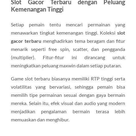
Slot Gacor Terbaru dengan Peluang
Kemenangan Tinggi
Setiap pemain tentu mencari permainan yang
menawarkan tingkat kemenangan tinggi. Koleksi
slot
gacor terbaru
menghadirkan tema beragam dan fitur
menarik seperti free spin, scatter, dan pengganda
(multiplier). Fitur-fitur ini dirancang untuk
meningkatkan peluang maxwin dalam setiap putaran.
Game slot terbaru biasanya memiliki RTP tinggi serta
volatilitas yang bervariasi, sehingga pemain bisa
memilih tipe permainan sesuai dengan gaya bermain
mereka. Selain itu, efek visual dan audio yang modern
menjadikan pengalaman bermain terasa lebih
memuaskan dan menghibur.