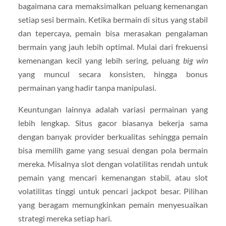
bagaimana cara memaksimalkan peluang kemenangan
setiap sesi bermain. Ketika bermain di situs yang stabil
dan tepercaya, pemain bisa merasakan pengalaman
bermain yang jauh lebih optimal. Mulai dari frekuensi
kemenangan kecil yang lebih sering, peluang
big win
yang muncul secara konsisten, hingga bonus
permainan yang hadir tanpa manipulasi.
Keuntungan lainnya adalah variasi permainan yang
lebih lengkap. Situs gacor biasanya bekerja sama
dengan banyak provider berkualitas sehingga pemain
bisa memilih game yang sesuai dengan pola bermain
mereka. Misalnya slot dengan volatilitas rendah untuk
pemain yang mencari kemenangan stabil, atau slot
volatilitas tinggi untuk pencari jackpot besar. Pilihan
yang beragam memungkinkan pemain menyesuaikan
strategi mereka setiap hari.