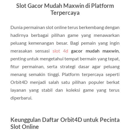
Slot Gacor Mudah Maxwin di Platform
Terpercaya
Dunia permainan slot online terus berkembang dengan
hadirnya berbagai pilihan game yang menawarkan
peluang kemenangan besar. Bagi pemain yang ingin
merasakan sensasi
slot 4d
gacor mudah maxwin
,
penting untuk mengetahui tempat bermain yang tepat,
fitur permainan, serta strategi dasar agar peluang
menang semakin tinggi. Platform terpercaya seperti
Orbit4D menjadi salah satu pilihan populer berkat
layanan yang stabil dan koleksi game yang terus
diperbarui.
Keunggulan Daftar Orbit4D untuk Pecinta
Slot Online