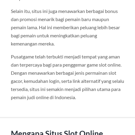
Selain itu, situs ini juga menawarkan berbagai bonus
dan promosi menarik bagi pemain baru maupun
pemain lama. Hal ini memberikan peluang lebih besar
bagi pemain untuk meningkatkan peluang
kemenangan mereka.
Pusatgame telah terbukti menjadi tempat yang aman
dan terpercaya bagi para penggemar game slot online.
Dengan menawarkan berbagai jenis permainan slot
gacor, kemudahan login, serta link alternatif yang selalu
tersedia, situs ini semakin menjadi pilihan utama para
pemain judi online di Indonesia.
Mengapa Situs Slot Online