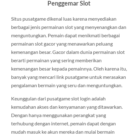
Penggemar Slot
Situs pusatgame dikenal luas karena menyediakan
berbagai jenis permainan slot yang menyenangkan dan
menguntungkan. Pemain dapat menikmati berbagai
permainan slot gacor yang menawarkan peluang
kemenangan besar. Gacor dalam dunia permainan slot
berarti permainan yang sering memberikan
kemenangan besar kepada pemainnya. Oleh karena itu,
banyak yang mencari link pusatgame untuk merasakan
pengalaman bermain yang seru dan menguntungkan.
Keunggulan dari pusatgame slot login adalah
kemudahan akses dan kenyamanan yang ditawarkan.
Dengan hanya menggunakan perangkat yang
terhubung dengan internet, pemain dapat dengan
mudah masuk ke akun mereka dan mulai bermain