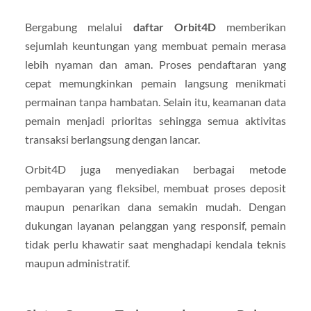
Bergabung melalui
daftar Orbit4D
memberikan
sejumlah keuntungan yang membuat pemain merasa
lebih nyaman dan aman. Proses pendaftaran yang
cepat memungkinkan pemain langsung menikmati
permainan tanpa hambatan. Selain itu, keamanan data
pemain menjadi prioritas sehingga semua aktivitas
transaksi berlangsung dengan lancar.
Orbit4D juga menyediakan berbagai metode
pembayaran yang fleksibel, membuat proses deposit
maupun penarikan dana semakin mudah. Dengan
dukungan layanan pelanggan yang responsif, pemain
tidak perlu khawatir saat menghadapi kendala teknis
maupun administratif.