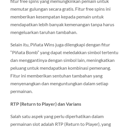
fitur free spins yang memungkinkan pemain untuk
memutar gulungan secara gratis. Fitur free spins ini
memberikan kesempatan kepada pemain untuk
mendapatkan lebih banyak kemenangan tanpa harus
mengeluarkan taruhan tambahan.
Selain itu, Piñata Wins juga dilengkapi dengan fitur
“Piñata Bomb” yang dapat meledakkan simbol tertentu
dan menggantinya dengan simbol lain, meningkatkan
peluang untuk mendapatkan kombinasi pemenang.
Fitur ini memberikan sentuhan tambahan yang
menyenangkan dan menguntungkan dalam setiap
permainan.
RTP (Return to Player) dan Varians
Salah satu aspek yang perlu diperhatikan dalam
permainan slot adalah RTP (Return to Player), yang