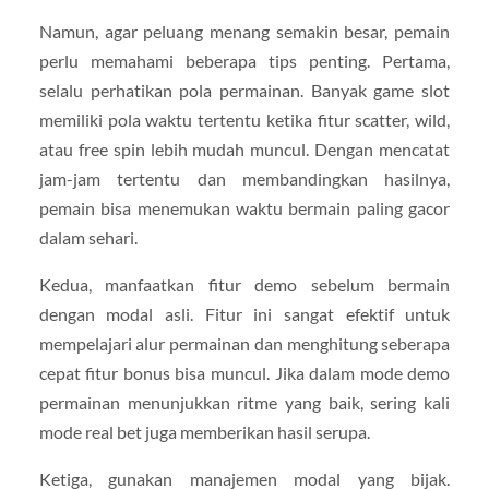
Namun, agar peluang menang semakin besar, pemain
perlu memahami beberapa tips penting. Pertama,
selalu perhatikan pola permainan. Banyak game slot
memiliki pola waktu tertentu ketika fitur scatter, wild,
atau free spin lebih mudah muncul. Dengan mencatat
jam-jam tertentu dan membandingkan hasilnya,
pemain bisa menemukan waktu bermain paling gacor
dalam sehari.
Kedua, manfaatkan fitur demo sebelum bermain
dengan modal asli. Fitur ini sangat efektif untuk
mempelajari alur permainan dan menghitung seberapa
cepat fitur bonus bisa muncul. Jika dalam mode demo
permainan menunjukkan ritme yang baik, sering kali
mode real bet juga memberikan hasil serupa.
Ketiga, gunakan manajemen modal yang bijak.