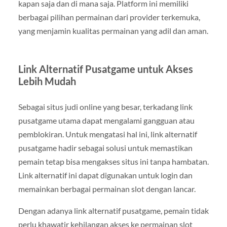
kapan saja dan di mana saja. Platform ini memiliki
berbagai pilihan permainan dari provider terkemuka,
yang menjamin kualitas permainan yang adil dan aman.
Link Alternatif Pusatgame untuk Akses
Lebih Mudah
Sebagai situs judi online yang besar, terkadang link
pusatgame utama dapat mengalami gangguan atau
pemblokiran. Untuk mengatasi hal ini, link alternatif
pusatgame hadir sebagai solusi untuk memastikan
pemain tetap bisa mengakses situs ini tanpa hambatan.
Link alternatif ini dapat digunakan untuk login dan
memainkan berbagai permainan slot dengan lancar.
Dengan adanya link alternatif pusatgame, pemain tidak
perlu khawatir kehilangan akses ke permainan slot