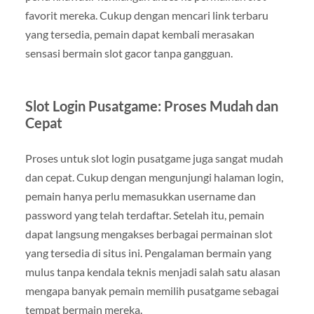
favorit mereka. Cukup dengan mencari link terbaru
yang tersedia, pemain dapat kembali merasakan
sensasi bermain slot gacor tanpa gangguan.
Slot Login Pusatgame: Proses Mudah dan
Cepat
Proses untuk slot login pusatgame juga sangat mudah
dan cepat. Cukup dengan mengunjungi halaman login,
pemain hanya perlu memasukkan username dan
password yang telah terdaftar. Setelah itu, pemain
dapat langsung mengakses berbagai permainan slot
yang tersedia di situs ini. Pengalaman bermain yang
mulus tanpa kendala teknis menjadi salah satu alasan
mengapa banyak pemain memilih pusatgame sebagai
tempat bermain mereka.