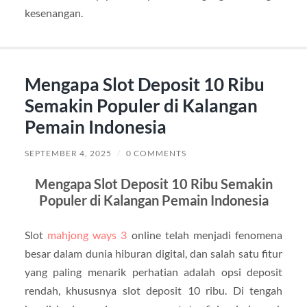
kesenangan.
Mengapa Slot Deposit 10 Ribu
Semakin Populer di Kalangan
Pemain Indonesia
SEPTEMBER 4, 2025
/
0 COMMENTS
Mengapa Slot Deposit 10 Ribu Semakin
Populer di Kalangan Pemain Indonesia
Slot
mahjong ways 3
online telah menjadi fenomena
besar dalam dunia hiburan digital, dan salah satu fitur
yang paling menarik perhatian adalah opsi deposit
rendah, khususnya slot deposit 10 ribu. Di tengah