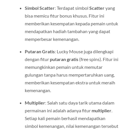
Simbol Scatter
: Terdapat simbol
Scatter
yang
bisa memicu fitur bonus khusus. Fitur ini
memberikan kesempatan kepada pemain untuk
mendapatkan hadiah tambahan yang dapat
memperbesar kemenangan.
Putaran Gratis
: Lucky Mouse juga dilengkapi
dengan fitur
putaran gratis
(free spins). Fitur ini
memungkinkan pemain untuk memutar
gulungan tanpa harus mempertaruhkan uang,
memberikan kesempatan ekstra untuk meraih
kemenangan.
Multiplier
: Salah satu daya tarik utama dalam
permainan ini adalah adanya fitur
multiplier
.
Setiap kali pemain berhasil mendapatkan
simbol kemenangan, nilai kemenangan tersebut