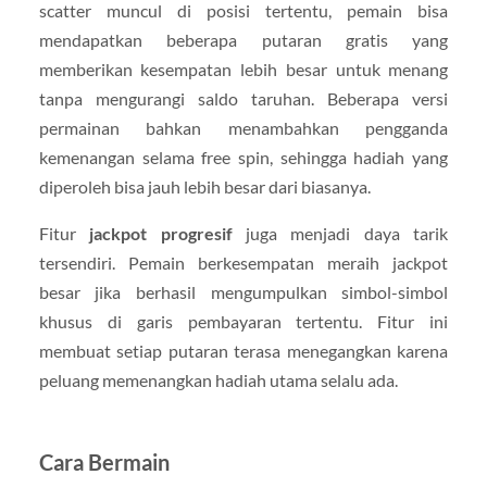
scatter muncul di posisi tertentu, pemain bisa
mendapatkan beberapa putaran gratis yang
memberikan kesempatan lebih besar untuk menang
tanpa mengurangi saldo taruhan. Beberapa versi
permainan bahkan menambahkan pengganda
kemenangan selama free spin, sehingga hadiah yang
diperoleh bisa jauh lebih besar dari biasanya.
Fitur
jackpot progresif
juga menjadi daya tarik
tersendiri. Pemain berkesempatan meraih jackpot
besar jika berhasil mengumpulkan simbol-simbol
khusus di garis pembayaran tertentu. Fitur ini
membuat setiap putaran terasa menegangkan karena
peluang memenangkan hadiah utama selalu ada.
Cara Bermain