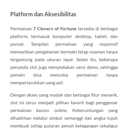
Platform dan Aksesibilitas
Permainan
7 Clovers of Fortune
tersedia di berbagai
platform, termasuk komputer desktop, tablet, dan
ponsel. Tampilan permainan yang responsif
memastikan pengalaman bermain tetap nyaman tanpa
tergantung pada ukuran layar. Selain itu, beberapa
penyedia slot juga menyediakan versi demo, sehingga
pemain bisa mencoba permainan tanpa
mempertaruhkan uang asli.
Dengan akses yang mudah dan berbagai fitur menarik,
slot ini terus menjadi pilihan favorit bagi penggemar
permainan kasino online. Keberuntungan yang
dihadirkan melalui simbol semanggi dan angka tujuh
membuat setiap putaran penuh ketegangan sekaligus