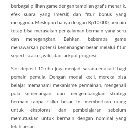
berbagai pilihan game dengan tampilan grafis menarik,
efek suara yang imersif, dan fitur bonus yang
menggoda. Meskipun hanya dengan Rp10.000, pemain
tetap bisa merasakan pengalaman bermain yang seru
dan menegangkan. Bahkan, beberapa game
menawarkan potensi kemenangan besar melalui fitur
seperti scatter, wild, dan jackpot progresif.
Slot deposit 10 ribu juga menjadi sarana edukatif bagi
pemain pemula. Dengan modal kecil, mereka bisa
belajar memahami mekanisme permainan, mengenali
pola kemenangan, dan mengembangkan strategi
bermain tanpa risiko besar. Ini memberikan ruang
untuk eksplorasi dan pembelajaran sebelum
memutuskan untuk bermain dengan nominal yang
lebih besar.