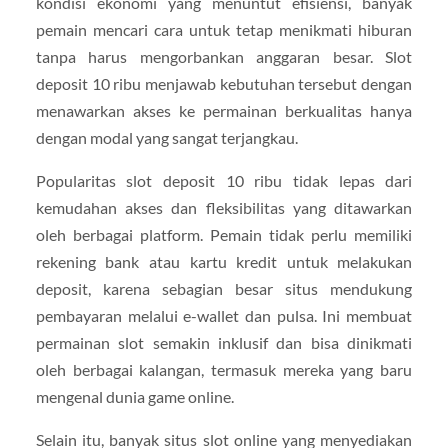
kondisi ekonomi yang menuntut efisiensi, banyak
pemain mencari cara untuk tetap menikmati hiburan
tanpa harus mengorbankan anggaran besar. Slot
deposit 10 ribu menjawab kebutuhan tersebut dengan
menawarkan akses ke permainan berkualitas hanya
dengan modal yang sangat terjangkau.
Popularitas slot deposit 10 ribu tidak lepas dari
kemudahan akses dan fleksibilitas yang ditawarkan
oleh berbagai platform. Pemain tidak perlu memiliki
rekening bank atau kartu kredit untuk melakukan
deposit, karena sebagian besar situs mendukung
pembayaran melalui e-wallet dan pulsa. Ini membuat
permainan slot semakin inklusif dan bisa dinikmati
oleh berbagai kalangan, termasuk mereka yang baru
mengenal dunia game online.
Selain itu, banyak situs slot online yang menyediakan