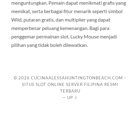
menguntungkan. Pemain dapat menikmati grafis yang
memikat, serta berbagai fitur menarik seperti simbol
Wild, putaran gratis, dan multiplier yang dapat
memperbesar peluang kemenangan. Bagi para
penggemar permainan slot, Lucky Mouse menjadi
pilihan yang tidak boleh dilewatkan.
© 2026
CUCINAALESSAHUNTINGTONBEACH.COM –
SITUS SLOT ONLINE SERVER FILIPINA RESMI
TERBARU
—
UP ↑