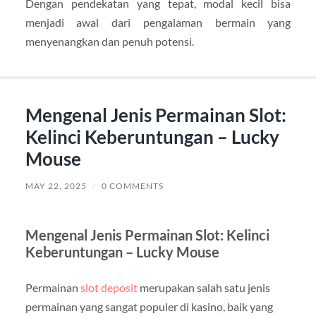
Dengan pendekatan yang tepat, modal kecil bisa
menjadi awal dari pengalaman bermain yang
menyenangkan dan penuh potensi.
Mengenal Jenis Permainan Slot:
Kelinci Keberuntungan – Lucky
Mouse
MAY 22, 2025
/
0 COMMENTS
Mengenal Jenis Permainan Slot: Kelinci
Keberuntungan – Lucky Mouse
Permainan
slot deposit
merupakan salah satu jenis
permainan yang sangat populer di kasino, baik yang