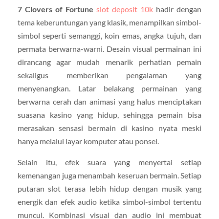
7 Clovers of Fortune
slot deposit 10k
hadir dengan
tema keberuntungan yang klasik, menampilkan simbol-
simbol seperti semanggi, koin emas, angka tujuh, dan
permata berwarna-warni. Desain visual permainan ini
dirancang agar mudah menarik perhatian pemain
sekaligus memberikan pengalaman yang
menyenangkan. Latar belakang permainan yang
berwarna cerah dan animasi yang halus menciptakan
suasana kasino yang hidup, sehingga pemain bisa
merasakan sensasi bermain di kasino nyata meski
hanya melalui layar komputer atau ponsel.
Selain itu, efek suara yang menyertai setiap
kemenangan juga menambah keseruan bermain. Setiap
putaran slot terasa lebih hidup dengan musik yang
energik dan efek audio ketika simbol-simbol tertentu
muncul. Kombinasi visual dan audio ini membuat