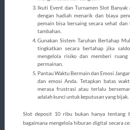
Ikuti Event dan Turnamen Slot Banyak
dengan hadiah menarik dan biaya pend
pemain bisa bersaing secara sehat da
tambahan.
Gunakan Sistem Taruhan Bertahap Mul
tingkatkan secara bertahap jika sal
mengelola risiko dan memberi ruang 
permainan.
Pantau Waktu Bermain dan Emosi Jangan
dan emosi Anda. Tetapkan batas wakt
merasa frustrasi atau terlalu bersema
adalah kunci untuk keputusan yang bijak.
Slot deposit 10 ribu bukan hanya tentang 
bagaimana mengelola hiburan digital secara c