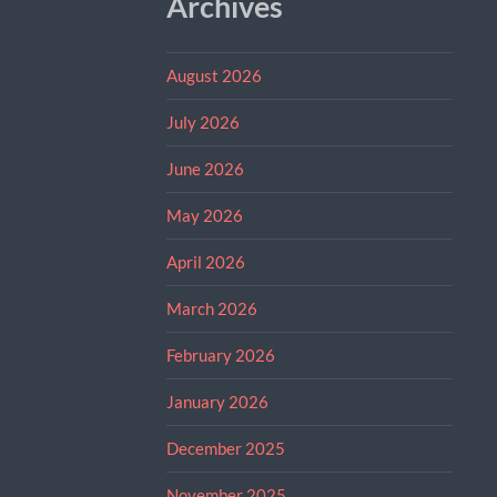
Archives
August 2026
July 2026
June 2026
May 2026
April 2026
March 2026
February 2026
January 2026
December 2025
November 2025