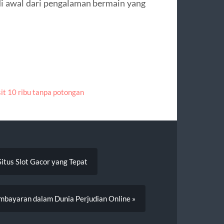
di awal dari pengalaman bermain yang
sit 10 ribu tanpa potongan
itus Slot Gacor yang Tepat
embayaran dalam Dunia Perjudian Online »