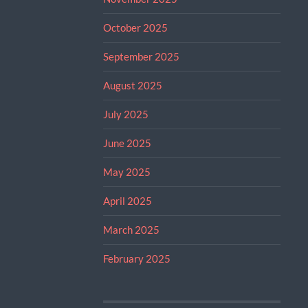
October 2025
September 2025
August 2025
July 2025
June 2025
May 2025
April 2025
March 2025
February 2025