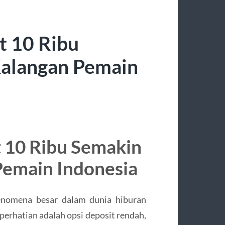
t 10 Ribu
Kalangan Pemain
 10 Ribu Semakin
Pemain Indonesia
enomena besar dalam dunia hiburan
k perhatian adalah opsi deposit rendah,