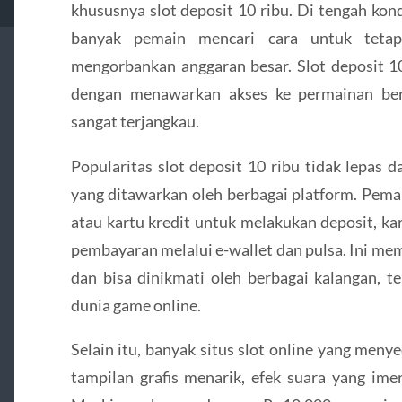
khususnya slot deposit 10 ribu. Di tengah kon
banyak pemain mencari cara untuk tetap
mengorbankan anggaran besar. Slot deposit 1
dengan menawarkan akses ke permainan ber
sangat terjangkau.
Popularitas slot deposit 10 ribu tidak lepas d
yang ditawarkan oleh berbagai platform. Pemai
atau kartu kredit untuk melakukan deposit, k
pembayaran melalui e-wallet dan pulsa. Ini me
dan bisa dinikmati oleh berbagai kalangan, 
dunia game online.
Selain itu, banyak situs slot online yang men
tampilan grafis menarik, efek suara yang ime