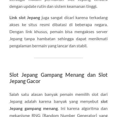
dengan update rutin dan sistem keamanan tinggi.
Link slot Jepang
juga sangat dicari karena terkadang
akses ke situs resmi dibatasi di beberapa negara.
Dengan link khusus, pemain bisa mengakses server
Jepang tanpa hambatan sehingga dapat menikmati
pengalaman bermain yang lancar dan stabil.
Slot Jepang Gampang Menang dan Slot
Jepang Gacor
Salah satu alasan banyak pemain memilih slot dari
Jepang adalah karena banyak yang menyebut
slot
Jepang gampang menang
. Ini karena algoritma dan
mekanisme RNG (Random Number Generator) yang