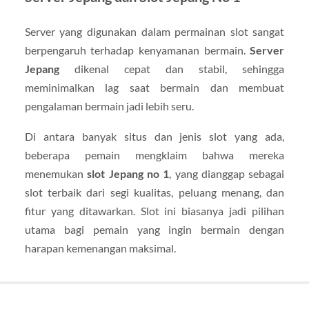
Server yang digunakan dalam permainan slot sangat
berpengaruh terhadap kenyamanan bermain.
Server
Jepang
dikenal cepat dan stabil, sehingga
meminimalkan lag saat bermain dan membuat
pengalaman bermain jadi lebih seru.
Di antara banyak situs dan jenis slot yang ada,
beberapa pemain mengklaim bahwa mereka
menemukan
slot Jepang no 1
, yang dianggap sebagai
slot terbaik dari segi kualitas, peluang menang, dan
fitur yang ditawarkan. Slot ini biasanya jadi pilihan
utama bagi pemain yang ingin bermain dengan
harapan kemenangan maksimal.