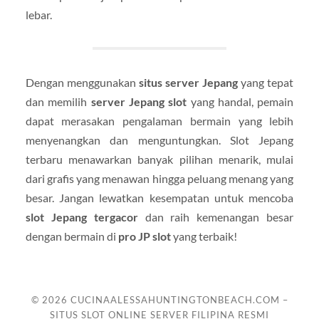
lebar.
Dengan menggunakan
situs server Jepang
yang tepat
dan memilih
server Jepang slot
yang handal, pemain
dapat merasakan pengalaman bermain yang lebih
menyenangkan dan menguntungkan. Slot Jepang
terbaru menawarkan banyak pilihan menarik, mulai
dari grafis yang menawan hingga peluang menang yang
besar. Jangan lewatkan kesempatan untuk mencoba
slot Jepang tergacor
dan raih kemenangan besar
dengan bermain di
pro JP slot
yang terbaik!
© 2026
CUCINAALESSAHUNTINGTONBEACH.COM –
SITUS SLOT ONLINE SERVER FILIPINA RESMI