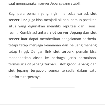
saat menggunakan server Jepang yang stabil.
Bagi para pemain yang ingin mencoba variasi,
slot
server luar
juga bisa menjadi pilihan, namun pastikan
situs yang digunakan memiliki reputasi dan lisensi
resmi. Kombinasi antara
slot server Jepang
dan
slot
server luar
dapat memberikan pengalaman berbeda,
tetapi tetap menjaga keamanan dan peluang menang
tetap tinggi. Dengan
link slot terbaik
, pemain bisa
mendapatkan akses ke berbagai jenis permainan,
termasuk
slot jepang terbaru
,
slot gacor jepang
, dan
slot jepang tergacor
, semua tersedia dalam satu
platform terpercaya.