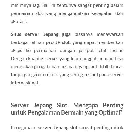
minimnya lag. Hal ini tentunya sangat penting dalam
permainan slot yang mengandalkan kecepatan dan
akurasi.
Situs server Jepang
juga biasanya menawarkan
berbagai pilihan
pro JP slot
, yang dapat memberikan
akses ke permainan dengan jackpot lebih besar.
Dengan kualitas server yang lebih unggul, pemain bisa
merasakan pengalaman bermain yang jauh lebih lancar
tanpa gangguan teknis yang sering terjadi pada server
internasional.
Server Jepang Slot: Mengapa Penting
untuk Pengalaman Bermain yang Optimal?
Penggunaan
server Jepang slot
sangat penting untuk