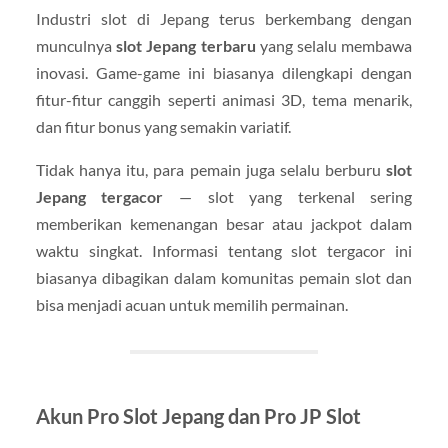
Industri slot di Jepang terus berkembang dengan
munculnya
slot Jepang terbaru
yang selalu membawa
inovasi. Game-game ini biasanya dilengkapi dengan
fitur-fitur canggih seperti animasi 3D, tema menarik,
dan fitur bonus yang semakin variatif.
Tidak hanya itu, para pemain juga selalu berburu
slot
Jepang tergacor
— slot yang terkenal sering
memberikan kemenangan besar atau jackpot dalam
waktu singkat. Informasi tentang slot tergacor ini
biasanya dibagikan dalam komunitas pemain slot dan
bisa menjadi acuan untuk memilih permainan.
Akun Pro Slot Jepang dan Pro JP Slot