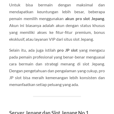
Untuk bisa bermain dengan maksimal dan
mendapatkan keuntungan lebih besar, beberapa
pemain memilih menggunakan
akun pro slot Jepang
.
Akun ini biasanya adalah akun dengan status khusus
yang memiliki akses ke fitur-fitur premium, bonus
eksklusif, atau layanan VIP dari situs slot Jepang.
Selain itu, ada juga istilah
pro JP slot
yang mengacu
pada pemain profesional yang benar-benar menguasai
cara bermain dan strategi menang di slot Jepang.
Dengan pengetahuan dan pengalaman yang cukup, pro
JP slot bisa meraih kemenangan lebih konsisten dan
memanfaatkan setiap peluang yang ada.
Server Jepang dan Slot Jepang No 1