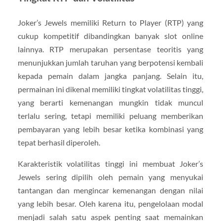
Joker’s Jewels memiliki Return to Player (RTP) yang
cukup kompetitif dibandingkan banyak slot online
lainnya. RTP merupakan persentase teoritis yang
menunjukkan jumlah taruhan yang berpotensi kembali
kepada pemain dalam jangka panjang. Selain itu,
permainan ini dikenal memiliki tingkat volatilitas tinggi,
yang berarti kemenangan mungkin tidak muncul
terlalu sering, tetapi memiliki peluang memberikan
pembayaran yang lebih besar ketika kombinasi yang
tepat berhasil diperoleh.
Karakteristik volatilitas tinggi ini membuat Joker’s
Jewels sering dipilih oleh pemain yang menyukai
tantangan dan mengincar kemenangan dengan nilai
yang lebih besar. Oleh karena itu, pengelolaan modal
menjadi salah satu aspek penting saat memainkan