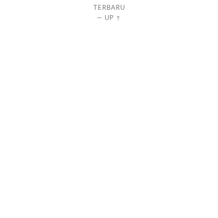
TERBARU
—
UP ↑