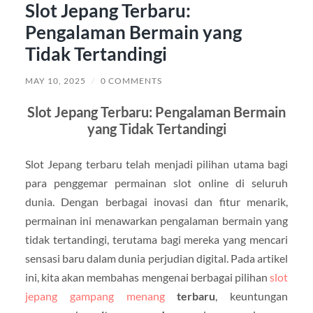
Slot Jepang Terbaru:
Pengalaman Bermain yang
Tidak Tertandingi
MAY 10, 2025
/
0 COMMENTS
Slot Jepang Terbaru: Pengalaman Bermain
yang Tidak Tertandingi
Slot Jepang terbaru telah menjadi pilihan utama bagi
para penggemar permainan slot online di seluruh
dunia. Dengan berbagai inovasi dan fitur menarik,
permainan ini menawarkan pengalaman bermain yang
tidak tertandingi, terutama bagi mereka yang mencari
sensasi baru dalam dunia perjudian digital. Pada artikel
ini, kita akan membahas mengenai berbagai pilihan
slot
jepang gampang menang
terbaru
, keuntungan