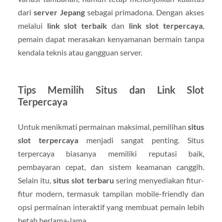
dari
server Jepang
sebagai primadona. Dengan akses
melalui
link slot terbaik
dan
link slot terpercaya
,
pemain dapat merasakan kenyamanan bermain tanpa
kendala teknis atau gangguan server.
Tips Memilih Situs dan Link Slot
Terpercaya
Untuk menikmati permainan maksimal, pemilihan
situs
slot terpercaya
menjadi sangat penting. Situs
terpercaya biasanya memiliki reputasi baik,
pembayaran cepat, dan sistem keamanan canggih.
Selain itu,
situs slot terbaru
sering menyediakan fitur-
fitur modern, termasuk tampilan mobile-friendly dan
opsi permainan interaktif yang membuat pemain lebih
betah berlama-lama.