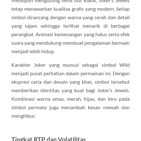
Meskipun mengusung tema slot klasik, Joker’s Jewels
tetap menawarkan kualitas grafis yang modern. Setiap
simbol dirancang dengan warna yang cerah dan detail
yang tajam sehingga terlihat menarik di berbagai
perangkat. Animasi kemenangan yang halus serta efek
suara yang mendukung membuat pengalaman bermain
menjadi lebih hidup.
Karakter Joker yang muncul sebagai simbol Wild
menjadi pusat perhatian dalam permainan ini. Dengan
ekspresi ceria dan desain yang khas, simbol tersebut
memberikan identitas yang kuat bagi Joker’s Jewels.
Kombinasi warna emas, merah, hijau, dan biru pada
simbol permata juga menambah kesan mewah dan
menghibur.
Tingkat RTP dan Volatilitas