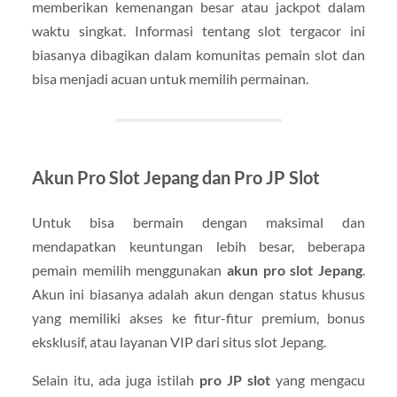
memberikan kemenangan besar atau jackpot dalam
waktu singkat. Informasi tentang slot tergacor ini
biasanya dibagikan dalam komunitas pemain slot dan
bisa menjadi acuan untuk memilih permainan.
Akun Pro Slot Jepang dan Pro JP Slot
Untuk bisa bermain dengan maksimal dan
mendapatkan keuntungan lebih besar, beberapa
pemain memilih menggunakan
akun pro slot Jepang
.
Akun ini biasanya adalah akun dengan status khusus
yang memiliki akses ke fitur-fitur premium, bonus
eksklusif, atau layanan VIP dari situs slot Jepang.
Selain itu, ada juga istilah
pro JP slot
yang mengacu