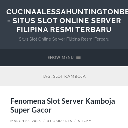
CUCINAALESSAHUNTINGTONB
- SITUS SLOT ONLINE SERVER
FILIPINA RESMI TERBARU
Situs Slot Online Server Filipina Resmi Terbaru
SHOW MENU
TAG:
SLOT KAMBOJA
Fenomena Slot Server Kamboja
Super Gacor
MARCH 23, 2026
/
0 COMMENTS
/
STICKY