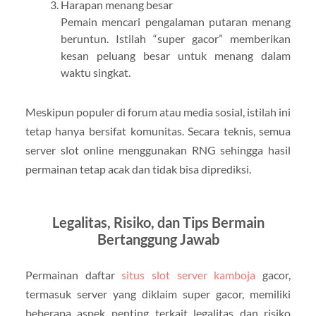
Harapan menang besar
Pemain mencari pengalaman putaran menang
beruntun. Istilah “super gacor” memberikan
kesan peluang besar untuk menang dalam
waktu singkat.
Meskipun populer di forum atau media sosial, istilah ini
tetap hanya bersifat komunitas. Secara teknis, semua
server slot online menggunakan RNG sehingga hasil
permainan tetap acak dan tidak bisa diprediksi.
Legalitas, Risiko, dan Tips Bermain
Bertanggung Jawab
Permainan daftar
situs slot server kamboja
gacor,
termasuk server yang diklaim super gacor, memiliki
beberapa aspek penting terkait legalitas dan risiko