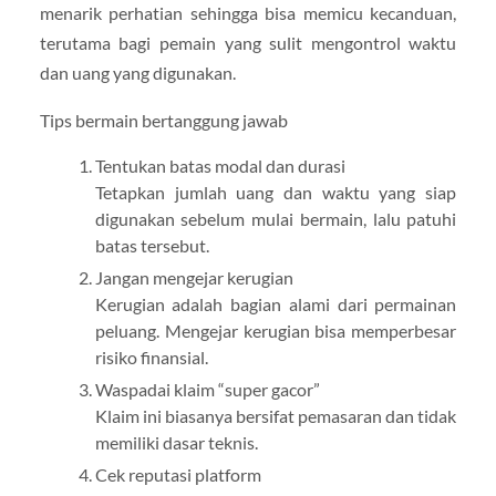
menarik perhatian sehingga bisa memicu kecanduan,
terutama bagi pemain yang sulit mengontrol waktu
dan uang yang digunakan.
Tips bermain bertanggung jawab
Tentukan batas modal dan durasi
Tetapkan jumlah uang dan waktu yang siap
digunakan sebelum mulai bermain, lalu patuhi
batas tersebut.
Jangan mengejar kerugian
Kerugian adalah bagian alami dari permainan
peluang. Mengejar kerugian bisa memperbesar
risiko finansial.
Waspadai klaim “super gacor”
Klaim ini biasanya bersifat pemasaran dan tidak
memiliki dasar teknis.
Cek reputasi platform