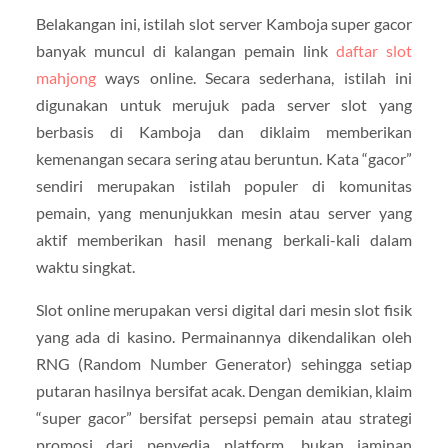
Belakangan ini, istilah slot server Kamboja super gacor
banyak muncul di kalangan pemain link
daftar slot
mahjong
ways online. Secara sederhana, istilah ini
digunakan untuk merujuk pada server slot yang
berbasis di Kamboja dan diklaim memberikan
kemenangan secara sering atau beruntun. Kata “gacor”
sendiri merupakan istilah populer di komunitas
pemain, yang menunjukkan mesin atau server yang
aktif memberikan hasil menang berkali-kali dalam
waktu singkat.
Slot online merupakan versi digital dari mesin slot fisik
yang ada di kasino. Permainannya dikendalikan oleh
RNG (Random Number Generator) sehingga setiap
putaran hasilnya bersifat acak. Dengan demikian, klaim
“super gacor” bersifat persepsi pemain atau strategi
promosi dari penyedia platform, bukan jaminan