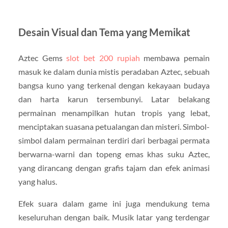
Desain Visual dan Tema yang Memikat
Aztec Gems
slot bet 200 rupiah
membawa pemain
masuk ke dalam dunia mistis peradaban Aztec, sebuah
bangsa kuno yang terkenal dengan kekayaan budaya
dan harta karun tersembunyi. Latar belakang
permainan menampilkan hutan tropis yang lebat,
menciptakan suasana petualangan dan misteri. Simbol-
simbol dalam permainan terdiri dari berbagai permata
berwarna-warni dan topeng emas khas suku Aztec,
yang dirancang dengan grafis tajam dan efek animasi
yang halus.
Efek suara dalam game ini juga mendukung tema
keseluruhan dengan baik. Musik latar yang terdengar