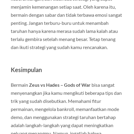
menjamin kemenangan setiap saat. Oleh karena itu,
bermain dengan sabar dan tidak terbawa emosi sangat
penting. Jangan terburu-buru untuk menambah
taruhan hanya karena merasa sudah lama kalah atau
terlalu gembira setelah menang besar. Tetap tenang
dan ikuti strategi yang sudah kamu rencanakan.
Kesimpulan
Bermain
Zeus vs Hades – Gods of War
bisa sangat
menyenangkan jika kamu mengikuti beberapa tips dan
trik yang sudah disebutkan. Memahami fitur
permainan, mengelola bankroll, memanfaatkan mode
demo, dan menggunakan strategi taruhan bertahap
adalah langkah-langkah yang dapat meningkatkan
peluang menangmu. Namun, ingatlah bahwa