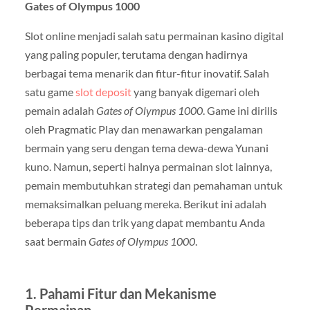
Gates of Olympus 1000
Slot online menjadi salah satu permainan kasino digital
yang paling populer, terutama dengan hadirnya
berbagai tema menarik dan fitur-fitur inovatif. Salah
satu game
slot deposit
yang banyak digemari oleh
pemain adalah
Gates of Olympus 1000
. Game ini dirilis
oleh Pragmatic Play dan menawarkan pengalaman
bermain yang seru dengan tema dewa-dewa Yunani
kuno. Namun, seperti halnya permainan slot lainnya,
pemain membutuhkan strategi dan pemahaman untuk
memaksimalkan peluang mereka. Berikut ini adalah
beberapa tips dan trik yang dapat membantu Anda
saat bermain
Gates of Olympus 1000
.
1. Pahami Fitur dan Mekanisme
Permainan