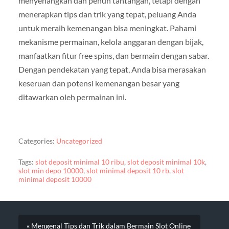
menyenangkan dan penuh tantangan, tetapi dengan
menerapkan tips dan trik yang tepat, peluang Anda
untuk meraih kemenangan bisa meningkat. Pahami
mekanisme permainan, kelola anggaran dengan bijak,
manfaatkan fitur free spins, dan bermain dengan sabar.
Dengan pendekatan yang tepat, Anda bisa merasakan
keseruan dan potensi kemenangan besar yang
ditawarkan oleh permainan ini.
Categories:
Uncategorized
Tags:
slot deposit minimal 10 ribu
,
slot deposit minimal 10k
,
slot min depo 10000
,
slot minimal deposit 10 rb
,
slot
minimal deposit 10000
« Mengenal Tips dan Trik dalam Bermain Slot Online