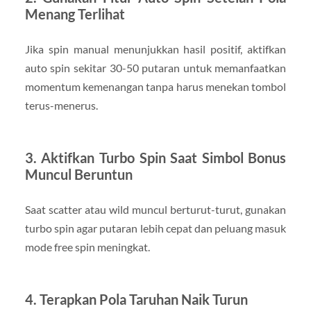
Menang Terlihat
Jika spin manual menunjukkan hasil positif, aktifkan
auto spin sekitar 30-50 putaran untuk memanfaatkan
momentum kemenangan tanpa harus menekan tombol
terus-menerus.
3. Aktifkan Turbo Spin Saat Simbol Bonus
Muncul Beruntun
Saat scatter atau wild muncul berturut-turut, gunakan
turbo spin agar putaran lebih cepat dan peluang masuk
mode free spin meningkat.
4. Terapkan Pola Taruhan Naik Turun