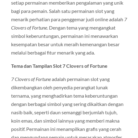
setiap permainan memberikan pengalaman yang unik
bagi para pemain. Salah satu permainan slot yang
menarik perhatian para penggemar judi online adalah
7
Clovers of Fortune
. Dengan tema yang mengangkat
simbol keberuntungan, permainan ini menawarkan
kesempatan besar untuk meraih kemenangan besar
melalui berbagai fitur menarik yang ada.
Tema dan Tampilan Slot 7 Clovers of Fortune
7 Clovers of Fortune
adalah permainan slot yang
dikembangkan oleh penyedia perangkat lunak
ternama, yang menghadirkan tema keberuntungan
dengan berbagai simbol yang sering dikaitkan dengan
nasib baik, seperti daun semanggi berjumlah tujuh,
koin emas, dan simbol lainnya yang memberi makna
positif. Permainan ini menampilkan grafis yang cerah
dan mengundang pemain untuk merasakan atmosfer