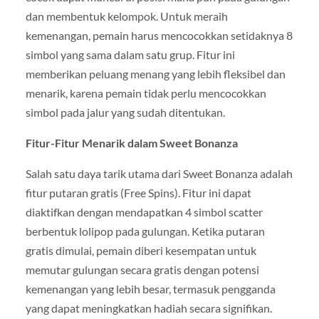
dan membentuk kelompok. Untuk meraih
kemenangan, pemain harus mencocokkan setidaknya 8
simbol yang sama dalam satu grup. Fitur ini
memberikan peluang menang yang lebih fleksibel dan
menarik, karena pemain tidak perlu mencocokkan
simbol pada jalur yang sudah ditentukan.
Fitur-Fitur Menarik dalam Sweet Bonanza
Salah satu daya tarik utama dari Sweet Bonanza adalah
fitur putaran gratis (Free Spins). Fitur ini dapat
diaktifkan dengan mendapatkan 4 simbol scatter
berbentuk lolipop pada gulungan. Ketika putaran
gratis dimulai, pemain diberi kesempatan untuk
memutar gulungan secara gratis dengan potensi
kemenangan yang lebih besar, termasuk pengganda
yang dapat meningkatkan hadiah secara signifikan.