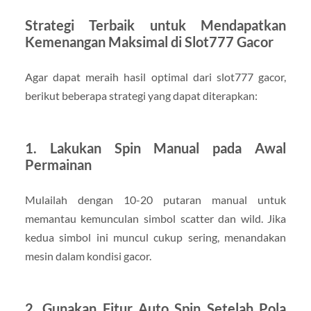
Strategi Terbaik untuk Mendapatkan
Kemenangan Maksimal di Slot777 Gacor
Agar dapat meraih hasil optimal dari slot777 gacor,
berikut beberapa strategi yang dapat diterapkan:
1. Lakukan Spin Manual pada Awal
Permainan
Mulailah dengan 10-20 putaran manual untuk
memantau kemunculan simbol scatter dan wild. Jika
kedua simbol ini muncul cukup sering, menandakan
mesin dalam kondisi gacor.
2. Gunakan Fitur Auto Spin Setelah Pola