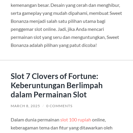
kemenangan besar. Desain yang cerah dan menghibur,
serta gameplay yang mudah dipahami, membuat Sweet
Bonanza menjadi salah satu pilihan utama bagi
penggemar slot online. Jadi, jika Anda mencari
permainan slot yang seru dan menguntungkan, Sweet
Bonanza adalah pilihan yang patut dicoba!
Slot 7 Clovers of Fortune:
Keberuntungan Berlimpah
dalam Permainan Slot
MARCH 8, 2025
/
0 COMMENTS
Dalam dunia permainan
slot 100 rupiah
online,
keberagaman tema dan fitur yang ditawarkan oleh