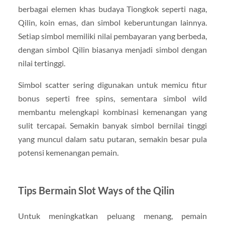
berbagai elemen khas budaya Tiongkok seperti naga,
Qilin, koin emas, dan simbol keberuntungan lainnya.
Setiap simbol memiliki nilai pembayaran yang berbeda,
dengan simbol Qilin biasanya menjadi simbol dengan
nilai tertinggi.
Simbol scatter sering digunakan untuk memicu fitur
bonus seperti free spins, sementara simbol wild
membantu melengkapi kombinasi kemenangan yang
sulit tercapai. Semakin banyak simbol bernilai tinggi
yang muncul dalam satu putaran, semakin besar pula
potensi kemenangan pemain.
Tips Bermain Slot Ways of the Qilin
Untuk meningkatkan peluang menang, pemain