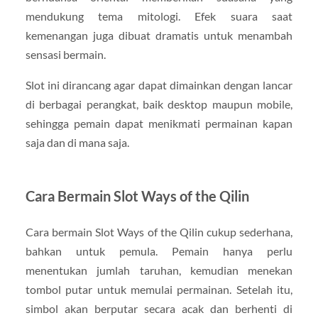
mendukung tema mitologi. Efek suara saat
kemenangan juga dibuat dramatis untuk menambah
sensasi bermain.
Slot ini dirancang agar dapat dimainkan dengan lancar
di berbagai perangkat, baik desktop maupun mobile,
sehingga pemain dapat menikmati permainan kapan
saja dan di mana saja.
Cara Bermain Slot Ways of the Qilin
Cara bermain Slot Ways of the Qilin cukup sederhana,
bahkan untuk pemula. Pemain hanya perlu
menentukan jumlah taruhan, kemudian menekan
tombol putar untuk memulai permainan. Setelah itu,
simbol akan berputar secara acak dan berhenti di