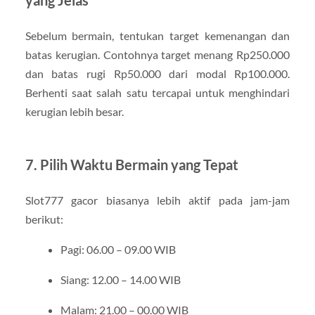
Sebelum bermain, tentukan target kemenangan dan
batas kerugian. Contohnya target menang Rp250.000
dan batas rugi Rp50.000 dari modal Rp100.000.
Berhenti saat salah satu tercapai untuk menghindari
kerugian lebih besar.
7. Pilih Waktu Bermain yang Tepat
Slot777 gacor biasanya lebih aktif pada jam-jam
berikut:
Pagi: 06.00 – 09.00 WIB
Siang: 12.00 – 14.00 WIB
Malam: 21.00 – 00.00 WIB