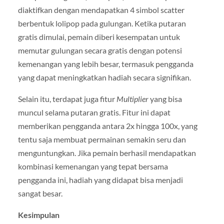
diaktifkan dengan mendapatkan 4 simbol scatter
berbentuk lolipop pada gulungan. Ketika putaran
gratis dimulai, pemain diberi kesempatan untuk
memutar gulungan secara gratis dengan potensi
kemenangan yang lebih besar, termasuk pengganda
yang dapat meningkatkan hadiah secara signifikan.
Selain itu, terdapat juga fitur
Multiplier
yang bisa
muncul selama putaran gratis. Fitur ini dapat
memberikan pengganda antara 2x hingga 100x, yang
tentu saja membuat permainan semakin seru dan
menguntungkan. Jika pemain berhasil mendapatkan
kombinasi kemenangan yang tepat bersama
pengganda ini, hadiah yang didapat bisa menjadi
sangat besar.
Kesimpulan