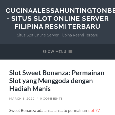
CUCINAALESSAHUNTINGTONB
- SITUS SLOT ONLINE SERVER
FILIPINA RESMI TERBARU
Situs Slot Online Server Filipina Resmi Terbaru
SHOW MENU
Slot Sweet Bonanza: Permainan
Slot yang Menggoda dengan
Hadiah Manis
MARCH 8, 2025
/
0 COMMENTS
Sweet Bonanza adalah salah satu permainan
slot 77