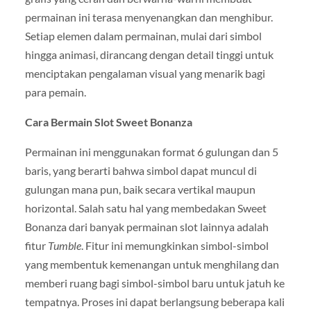
permainan ini terasa menyenangkan dan menghibur.
Setiap elemen dalam permainan, mulai dari simbol
hingga animasi, dirancang dengan detail tinggi untuk
menciptakan pengalaman visual yang menarik bagi
para pemain.
Cara Bermain Slot Sweet Bonanza
Permainan ini menggunakan format 6 gulungan dan 5
baris, yang berarti bahwa simbol dapat muncul di
gulungan mana pun, baik secara vertikal maupun
horizontal. Salah satu hal yang membedakan Sweet
Bonanza dari banyak permainan slot lainnya adalah
fitur
Tumble
. Fitur ini memungkinkan simbol-simbol
yang membentuk kemenangan untuk menghilang dan
memberi ruang bagi simbol-simbol baru untuk jatuh ke
tempatnya. Proses ini dapat berlangsung beberapa kali