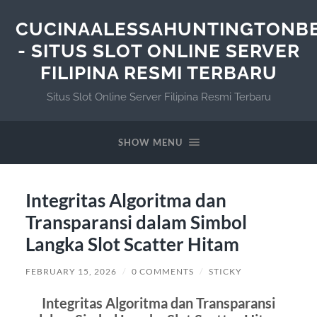
CUCINAALESSAHUNTINGTONB
- SITUS SLOT ONLINE SERVER
FILIPINA RESMI TERBARU
Situs Slot Online Server Filipina Resmi Terbaru
SHOW MENU
Integritas Algoritma dan
Transparansi dalam Simbol
Langka Slot Scatter Hitam
FEBRUARY 15, 2026
/
0 COMMENTS
/
STICKY
Integritas Algoritma dan Transparansi