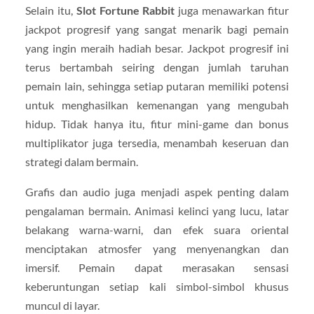
Selain itu,
Slot Fortune Rabbit
juga menawarkan fitur
jackpot progresif yang sangat menarik bagi pemain
yang ingin meraih hadiah besar. Jackpot progresif ini
terus bertambah seiring dengan jumlah taruhan
pemain lain, sehingga setiap putaran memiliki potensi
untuk menghasilkan kemenangan yang mengubah
hidup. Tidak hanya itu, fitur mini-game dan bonus
multiplikator juga tersedia, menambah keseruan dan
strategi dalam bermain.
Grafis dan audio juga menjadi aspek penting dalam
pengalaman bermain. Animasi kelinci yang lucu, latar
belakang warna-warni, dan efek suara oriental
menciptakan atmosfer yang menyenangkan dan
imersif. Pemain dapat merasakan sensasi
keberuntungan setiap kali simbol-simbol khusus
muncul di layar.