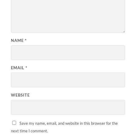
NAME
*
EMAIL
*
WEBSITE
Save my name, email, and website in this browser for the
next time I comment.