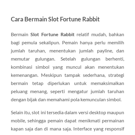
Cara Bermain Slot Fortune Rabbit
Bermain
Slot Fortune Rabbit
relatif mudah, bahkan
bagi pemula sekalipun. Pemain hanya perlu memilih
jumlah taruhan, menentukan jumlah payline, dan
memutar gulungan. Setelah gulungan berhenti,
kombinasi simbol yang muncul akan menentukan
kemenangan. Meskipun tampak sederhana, strategi
bermain tetap diperlukan untuk memaksimalkan
peluang menang, seperti mengatur jumlah taruhan
dengan bijak dan memahami pola kemunculan simbol.
Selain itu, slot ini tersedia dalam versi desktop maupun
mobile, sehingga pemain dapat menikmati permainan
kapan saja dan di mana saja. Interface yang responsif