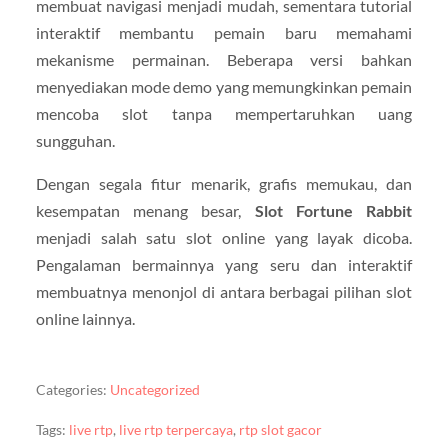
membuat navigasi menjadi mudah, sementara tutorial
interaktif membantu pemain baru memahami
mekanisme permainan. Beberapa versi bahkan
menyediakan mode demo yang memungkinkan pemain
mencoba slot tanpa mempertaruhkan uang
sungguhan.
Dengan segala fitur menarik, grafis memukau, dan
kesempatan menang besar,
Slot Fortune Rabbit
menjadi salah satu slot online yang layak dicoba.
Pengalaman bermainnya yang seru dan interaktif
membuatnya menonjol di antara berbagai pilihan slot
online lainnya.
Categories:
Uncategorized
Tags:
live rtp
,
live rtp terpercaya
,
rtp slot gacor