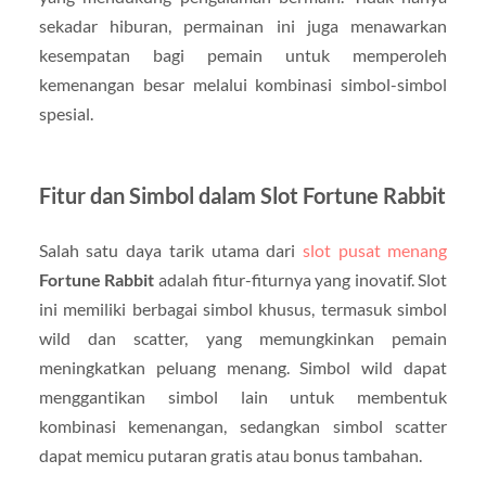
sekadar hiburan, permainan ini juga menawarkan
kesempatan bagi pemain untuk memperoleh
kemenangan besar melalui kombinasi simbol-simbol
spesial.
Fitur dan Simbol dalam Slot Fortune Rabbit
Salah satu daya tarik utama dari
slot pusat menang
Fortune Rabbit
adalah fitur-fiturnya yang inovatif. Slot
ini memiliki berbagai simbol khusus, termasuk simbol
wild dan scatter, yang memungkinkan pemain
meningkatkan peluang menang. Simbol wild dapat
menggantikan simbol lain untuk membentuk
kombinasi kemenangan, sedangkan simbol scatter
dapat memicu putaran gratis atau bonus tambahan.