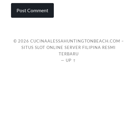
© 2026
CUCINAALESSAHUNTINGTONBEACH.COM –
SITUS SLOT ONLINE SERVER FILIPINA RESMI
TERBARU
—
UP ↑