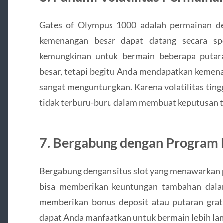
Gates of Olympus 1000 adalah permainan deng
kemenangan besar dapat datang secara spo
kemungkinan untuk bermain beberapa puta
besar, tetapi begitu Anda mendapatkan kemena
sangat menguntungkan. Karena volatilitas ting
tidak terburu-buru dalam membuat keputusan 
7. Bergabung dengan Program L
Bergabung dengan situs slot yang menawarkan 
bisa memberikan keuntungan tambahan dala
memberikan bonus deposit atau putaran grati
dapat Anda manfaatkan untuk bermain lebih la