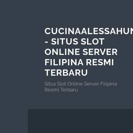
CUCINAALESSAHU
- SITUS SLOT
ONLINE SERVER
FILIPINA RESMI
TERBARU
Situs Slot Online Server Filipina
Resmi Terbaru