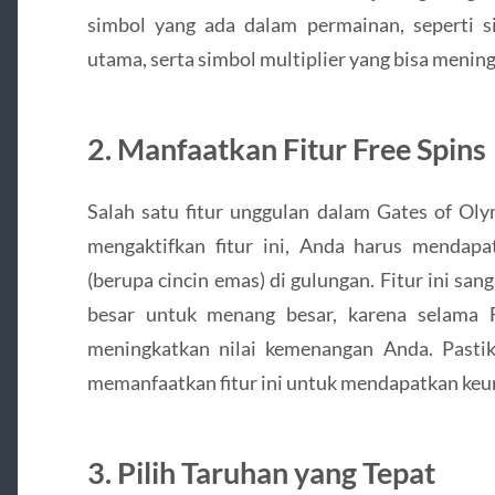
simbol yang ada dalam permainan, seperti 
utama, serta simbol multiplier yang bisa meni
2. Manfaatkan Fitur Free Spins
Salah satu fitur unggulan dalam Gates of Ol
mengaktifkan fitur ini, Anda harus mendapat
(berupa cincin emas) di gulungan. Fitur ini s
besar untuk menang besar, karena selama F
meningkatkan nilai kemenangan Anda. Pasti
memanfaatkan fitur ini untuk mendapatkan keu
3. Pilih Taruhan yang Tepat