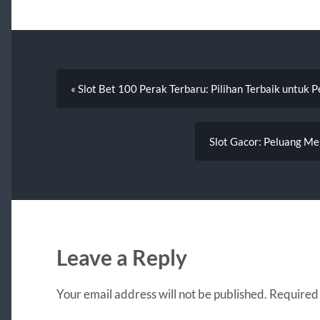
« Slot Bet 100 Perak Terbaru: Pilihan Terbaik untuk 
Slot Gacor: Peluang Me
Leave a Reply
Your email address will not be published.
Required 