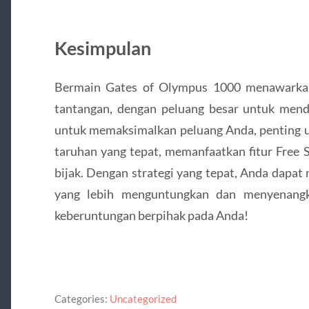
Kesimpulan
Bermain Gates of Olympus 1000 menawarka
tantangan, dengan peluang besar untuk men
untuk memaksimalkan peluang Anda, penting
taruhan yang tepat, memanfaatkan fitur Free 
bijak. Dengan strategi yang tepat, Anda dapat
yang lebih menguntungkan dan menyenangk
keberuntungan berpihak pada Anda!
Categories:
Uncategorized