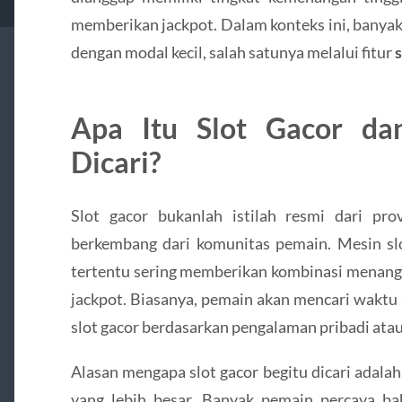
memberikan jackpot. Dalam konteks ini, banyak
dengan modal kecil, salah satunya melalui fitur
s
Apa Itu Slot Gacor d
Dicari?
Slot gacor bukanlah istilah resmi dari pro
berkembang dari komunitas pemain. Mesin slo
tertentu sering memberikan kombinasi menang a
jackpot. Biasanya, pemain akan mencari waktu
slot gacor berdasarkan pengalaman pribadi ata
Alasan mengapa slot gacor begitu dicari adal
yang lebih besar. Banyak pemain percaya b