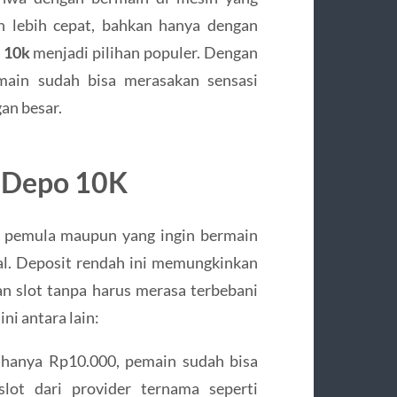
n lebih cepat, bahkan hanya dengan
o 10k
menjadi pilihan populer. Dengan
main sudah bisa merasakan sensasi
an besar.
 Depo 10K
 pemula maupun yang ingin bermain
l. Deposit rendah ini memungkinkan
n slot tanpa harus merasa terbebani
ini antara lain:
 hanya Rp10.000, pemain sudah bisa
lot dari provider ternama seperti