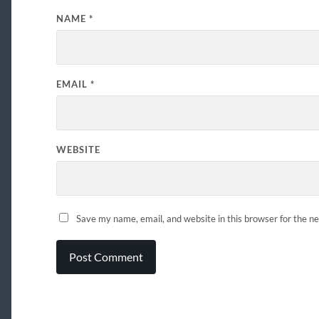
NAME
*
EMAIL
*
WEBSITE
Save my name, email, and website in this browser for the n