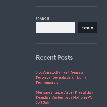
SEARCH
Search
Recent Posts
Slot Werewolf’s Hunt: Sensasi
Perburuan Serigala dalam Dunia
Permainan Slot
Mengupas Tuntas Aspek Kreatif dan
Keandalan Sistem pada Platform PG
Soft Sah