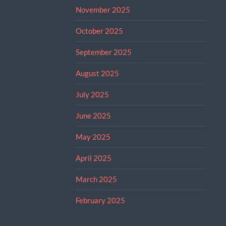
November 2025
October 2025
September 2025
August 2025
July 2025
June 2025
May 2025
April 2025
March 2025
February 2025