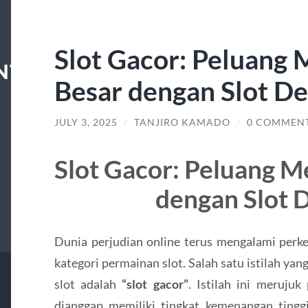
Slot Gacor: Peluang
NTINGTONBEACH.COM
Besar dengan Slot D
JULY 3, 2025
/
TANJIRO KAMADO
/
0 COMMEN
Slot Gacor: Peluang M
dengan Slot 
Dunia perjudian online terus mengalami perk
kategori permainan slot. Salah satu istilah ya
slot adalah
“slot gacor”
. Istilah ini meruju
dianggap memiliki tingkat kemenangan ting