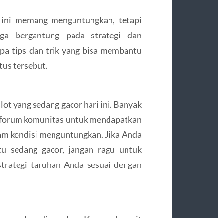
i ini memang menguntungkan, tetapi
ga bergantung pada strategi dan
a tips dan trik yang bisa membantu
us tersebut.
lot yang sedang gacor hari ini. Banyak
u forum komunitas untuk mendapatkan
am kondisi menguntungkan. Jika Anda
u sedang gacor, jangan ragu untuk
trategi taruhan Anda sesuai dengan