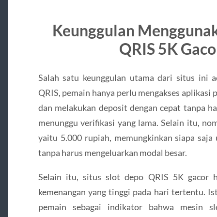
Keunggulan Menggunaka
QRIS 5K Gacor
Salah satu keunggulan utama dari situs ini 
QRIS, pemain hanya perlu mengakses aplikasi p
dan melakukan deposit dengan cepat tanpa ha
menunggu verifikasi yang lama. Selain itu, no
yaitu 5.000 rupiah, memungkinkan siapa saj
tanpa harus mengeluarkan modal besar.
Selain itu, situs slot depo QRIS 5K gacor h
kemenangan yang tinggi pada hari tertentu. Ist
pemain sebagai indikator bahwa mesin sl