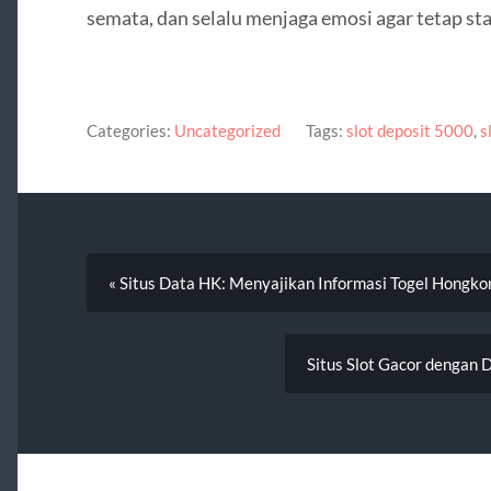
semata, dan selalu menjaga emosi agar tetap st
Categories:
Uncategorized
Tags:
slot deposit 5000
,
s
« Situs Data HK: Menyajikan Informasi Togel Hongk
Situs Slot Gacor dengan 