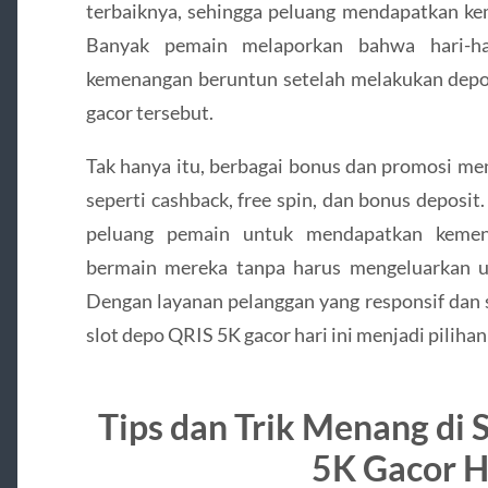
terbaiknya, sehingga peluang mendapatkan kem
Banyak pemain melaporkan bahwa hari-ha
kemenangan beruntun setelah melakukan depos
gacor tersebut.
Tak hanya itu, berbagai bonus dan promosi mena
seperti cashback, free spin, dan bonus deposit
peluang pemain untuk mendapatkan keme
bermain mereka tanpa harus mengeluarkan u
Dengan layanan pelanggan yang responsif dan 
slot depo QRIS 5K gacor hari ini menjadi pilihan 
Tips dan Trik Menang di 
5K Gacor Ha