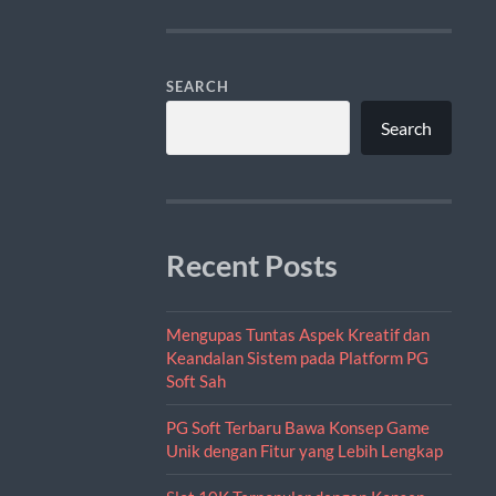
SEARCH
Search
Recent Posts
Mengupas Tuntas Aspek Kreatif dan
Keandalan Sistem pada Platform PG
Soft Sah
PG Soft Terbaru Bawa Konsep Game
Unik dengan Fitur yang Lebih Lengkap