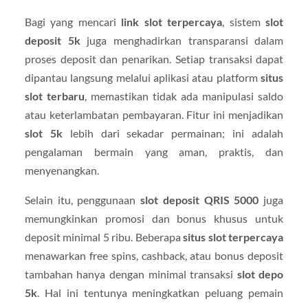
Bagi
yang
mencari
link
slot
terpercaya
,
sistem
slot
deposit
5k
juga
menghadirkan
transparansi
dalam
proses
deposit
dan
penarikan.
Setiap
transaksi
dapat
dipantau
langsung
melalui
aplikasi
atau
platform
situs
slot
terbaru
,
memastikan
tidak
ada
manipulasi
saldo
atau
keterlambatan
pembayaran.
Fitur
ini
menjadikan
slot
5k
lebih
dari
sekadar
permainan;
ini
adalah
pengalaman
bermain
yang
aman,
praktis,
dan
menyenangkan.
Selain
itu,
penggunaan
slot
deposit
QRIS
5000
juga
memungkinkan
promosi
dan
bonus
khusus
untuk
deposit
minimal
5
ribu.
Beberapa
situs
slot
terpercaya
menawarkan
free
spins,
cashback,
atau
bonus
deposit
tambahan
hanya
dengan
minimal
transaksi
slot
depo
5k
.
Hal
ini
tentunya
meningkatkan
peluang
pemain