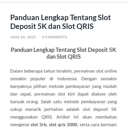
Panduan Lengkap Tentang Slot
Deposit 5K dan Slot QRIS
JUNE 26, 2025
/
0 COMMENTS
Panduan Lengkap Tentang Slot Deposit 5K
dan Slot QRIS
Dalam beberapa tahun terakhir, permainan slot online
semakin populer di Indonesia. Dengan semakin
banyaknya pilihan metode pembayaran yang mudah
dan cepat, permainan slot kini dapat diakses oleh
banyak orang. Salah satu metode pembayaran yang
cukup menarik perhatian adalah slot deposit 5K
menggunakan QRIS. Artikel ini akan membahas
mengenai
slot 5rb
,
slot qris 5000
, serta cara bermain