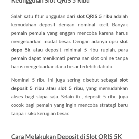
Keunggulan Slot QRIS 5 Ribu
Salah satu fitur unggulan dari
slot QRIS 5 ribu
adalah
kemudahan deposit dengan nominal kecil. Banyak
pemain pemula yang enggan mencoba karena harus
mengeluarkan modal besar. Dengan adanya opsi
slot
depo 5k
atau deposit minimal 5 ribu rupiah, para
pemain dapat menikmati permainan slot online tanpa
harus mengeluarkan dana besar terlebih dahulu.
Nominal 5 ribu ini juga sering disebut sebagai
slot
deposit 5 ribu
atau
slot 5 ribu
, yang memudahkan
akses bagi siapa saja. Selain itu, deposit 5 ribu juga
cocok bagi pemain yang ingin mencoba strategi baru
tanpa risiko kerugian besar.
Cara Melakukan Deposit di Slot QRIS 5K