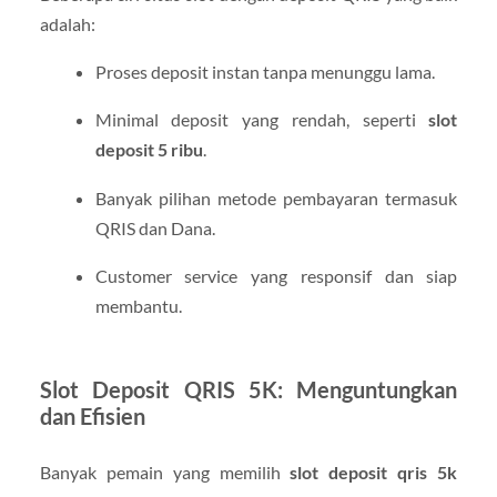
adalah:
Proses deposit instan tanpa menunggu lama.
Minimal deposit yang rendah, seperti
slot
deposit 5 ribu
.
Banyak pilihan metode pembayaran termasuk
QRIS dan Dana.
Customer service yang responsif dan siap
membantu.
Slot Deposit QRIS 5K: Menguntungkan
dan Efisien
Banyak pemain yang memilih
slot deposit qris 5k