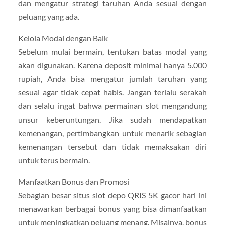
dan mengatur strategi taruhan Anda sesuai dengan
peluang yang ada.
Kelola Modal dengan Baik
Sebelum mulai bermain, tentukan batas modal yang
akan digunakan. Karena deposit minimal hanya 5.000
rupiah, Anda bisa mengatur jumlah taruhan yang
sesuai agar tidak cepat habis. Jangan terlalu serakah
dan selalu ingat bahwa permainan slot mengandung
unsur keberuntungan. Jika sudah mendapatkan
kemenangan, pertimbangkan untuk menarik sebagian
kemenangan tersebut dan tidak memaksakan diri
untuk terus bermain.
Manfaatkan Bonus dan Promosi
Sebagian besar situs slot depo QRIS 5K gacor hari ini
menawarkan berbagai bonus yang bisa dimanfaatkan
untuk meningkatkan peluang menang. Misalnya, bonus