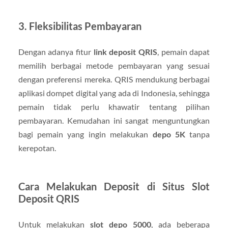
3. Fleksibilitas Pembayaran
Dengan adanya fitur
link deposit QRIS
, pemain dapat
memilih berbagai metode pembayaran yang sesuai
dengan preferensi mereka. QRIS mendukung berbagai
aplikasi dompet digital yang ada di Indonesia, sehingga
pemain tidak perlu khawatir tentang pilihan
pembayaran. Kemudahan ini sangat menguntungkan
bagi pemain yang ingin melakukan
depo 5K
tanpa
kerepotan.
Cara Melakukan Deposit di Situs Slot
Deposit QRIS
Untuk melakukan
slot depo 5000
, ada beberapa