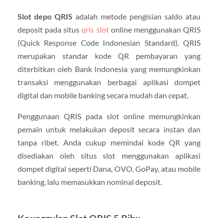
Slot depo QRIS
adalah metode pengisian saldo atau
deposit pada situs
qris slot
online menggunakan QRIS
(Quick Response Code Indonesian Standard). QRIS
merupakan standar kode QR pembayaran yang
diterbitkan oleh Bank Indonesia yang memungkinkan
transaksi menggunakan berbagai aplikasi dompet
digital dan mobile banking secara mudah dan cepat.
Penggunaan QRIS pada slot online memungkinkan
pemain untuk melakukan deposit secara instan dan
tanpa ribet. Anda cukup memindai kode QR yang
disediakan oleh situs slot menggunakan aplikasi
dompet digital seperti Dana, OVO, GoPay, atau mobile
banking, lalu memasukkan nominal deposit.