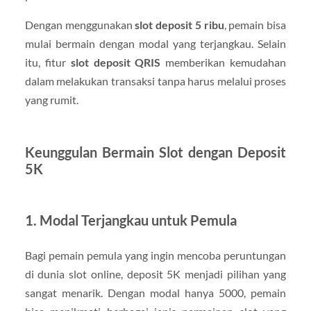
Dengan menggunakan
slot deposit 5 ribu
, pemain bisa
mulai bermain dengan modal yang terjangkau. Selain
itu, fitur
slot deposit QRIS
memberikan kemudahan
dalam melakukan transaksi tanpa harus melalui proses
yang rumit.
Keunggulan Bermain Slot dengan Deposit
5K
1. Modal Terjangkau untuk Pemula
Bagi pemain pemula yang ingin mencoba peruntungan
di dunia slot online, deposit 5K menjadi pilihan yang
sangat menarik. Dengan modal hanya 5000, pemain