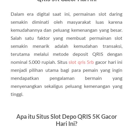
Dalam era digital saat ini, permainan slot daring
semakin diminati oleh masyarakat luas karena
kemudahannya dan peluang kemenangan yang besar.
Salah satu faktor yang membuat permainan slot
semakin menarik adalah kemudahan transaksi,
terutama melalui metode deposit QRIS dengan
nominal 5.000 rupiah. Situs
slot qris 5rb
gacor hari ini
menjadi pilihan utama bagi para pemain yang ingin
mendapatkan pengalaman bermain yang
menyenangkan sekaligus peluang kemenangan yang
tinggi.
Apa itu Situs Slot Depo QRIS 5K Gacor
Hari Ini?