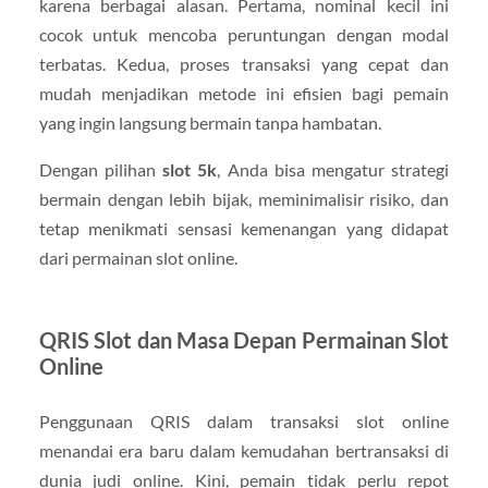
karena berbagai alasan. Pertama, nominal kecil ini
cocok untuk mencoba peruntungan dengan modal
terbatas. Kedua, proses transaksi yang cepat dan
mudah menjadikan metode ini efisien bagi pemain
yang ingin langsung bermain tanpa hambatan.
Dengan pilihan
slot 5k
, Anda bisa mengatur strategi
bermain dengan lebih bijak, meminimalisir risiko, dan
tetap menikmati sensasi kemenangan yang didapat
dari permainan slot online.
QRIS Slot dan Masa Depan Permainan Slot
Online
Penggunaan QRIS dalam transaksi slot online
menandai era baru dalam kemudahan bertransaksi di
dunia judi online. Kini, pemain tidak perlu repot