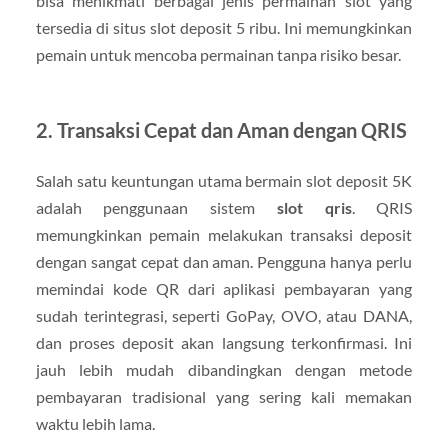
bisa menikmati berbagai jenis permainan slot yang
tersedia di situs slot deposit 5 ribu. Ini memungkinkan
pemain untuk mencoba permainan tanpa risiko besar.
2. Transaksi Cepat dan Aman dengan QRIS
Salah satu keuntungan utama bermain slot deposit 5K
adalah penggunaan sistem
slot qris
. QRIS
memungkinkan pemain melakukan transaksi deposit
dengan sangat cepat dan aman. Pengguna hanya perlu
memindai kode QR dari aplikasi pembayaran yang
sudah terintegrasi, seperti GoPay, OVO, atau DANA,
dan proses deposit akan langsung terkonfirmasi. Ini
jauh lebih mudah dibandingkan dengan metode
pembayaran tradisional yang sering kali memakan
waktu lebih lama.