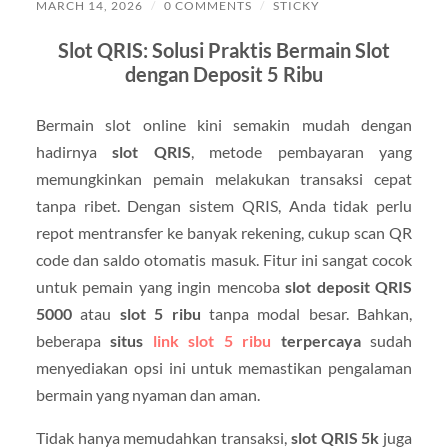
MARCH 14, 2026
/
0 COMMENTS
/
STICKY
Slot
QRIS:
Solusi
Praktis
Bermain
Slot
dengan
Deposit
5
Ribu
Bermain
slot
online
kini
semakin
mudah
dengan
hadirnya
slot
QRIS
,
metode
pembayaran
yang
memungkinkan
pemain
melakukan
transaksi
cepat
tanpa
ribet.
Dengan
sistem
QRIS,
Anda
tidak
perlu
repot
mentransfer
ke
banyak
rekening,
cukup
scan
QR
code
dan
saldo
otomatis
masuk.
Fitur
ini
sangat
cocok
untuk
pemain
yang
ingin
mencoba
slot
deposit
QRIS
5000
atau
slot
5
ribu
tanpa
modal
besar.
Bahkan,
beberapa
situs
link slot 5 ribu
terpercaya
sudah
menyediakan
opsi
ini
untuk
memastikan
pengalaman
bermain
yang
nyaman
dan
aman.
Tidak
hanya
memudahkan
transaksi,
slot
QRIS
5k
juga